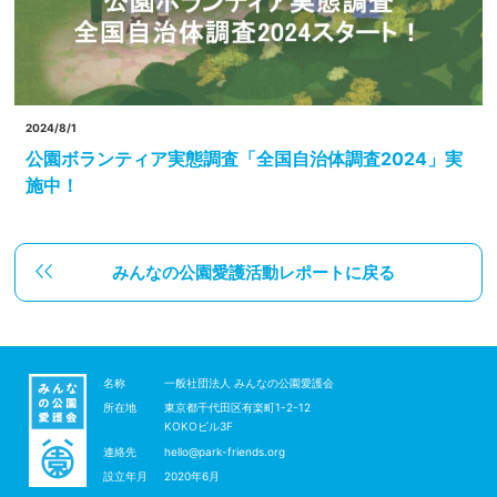
2024/8/1
公園ボランティア実態調査「全国自治体調査2024」実
施中！
みんなの公園愛護活動レポートに戻る
名称
一般社団法人 みんなの公園愛護会
所在地
東京都千代田区有楽町1-2-12
KOKOビル3F
連絡先
hello@park-friends.org
設立年月
2020年6月