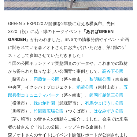
GREEN x EXPO2027開催を2年後に迎える横浜市。先日
3/20（祝）に花・緑のトークイベント
「あおばGREEN
GARDEN」
が行われました。SNSでの情報発信やイベント企画
に関られている森ノオトさんにお声がけいただき、第1部のゲ
ストとして参加させていただきました！
全国の公園ボランティア実態調査のデータや、これまでの取材
から得られた様々な楽しい公園育て事例として、
高谷下公園
（藤沢市）、
円蔵第一公園
（茅ヶ崎市）、
黎明橋公園
（東京都
中央区）イクシバ！プロジェクト、
稲荷公園
（東村山市）、
五
郎兵衛コミュニティパーク
（茅ヶ崎市）、
師岡打越第三公園
（横浜市）、
緑の創作園
（武蔵野市）、
有馬やまぼうし公園
（川崎市）、
竹園西広場公園
（つくば市）、
はなみずき公園
（茅ヶ崎市）の皆さんの活動をご紹介しました。会場では来場
者の皆さんで「推しの公園」マップを作る企画も！
森ノオトさんのサイトにイベント開催レポートが公開されまし