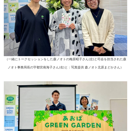
（一緒にトークセッションをした森ノオトの梅原昭子さん(左)と司会を担当された森
ノオト事務局長の宇都宮南海子さん(右)と：写真提供 森ノオト北原まどかさん）