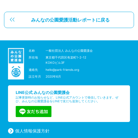
みんなの公園愛護活動レポートに戻る
名称
一般社団法人 みんなの公園愛護会
所在地
東京都千代田区有楽町1-2-12
KOKOビル3F
連絡先
hello@park-friends.org
設立年月
2020年6月
LINE公式 みんなの公園愛護会
記事更新時のお知らせなど、LINE公式アカウントで発信していきます。ぜ
ひ、みんなの公園愛護会をLINEで友だち追加してください。
個人情報保護方針