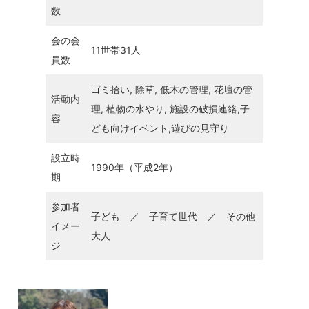
数
会の会
11世帯31人
員数
ゴミ拾い, 除草, 低木の管理, 花壇の管
活動内
理, 植物の水やり, 施設の破損連絡,子
容
ども向けイベント,遊びの見守り
設立時
1990年（平成2年）
期
参加者
子ども ／ 子育て世代 ／ その他
イメー
大人
ジ