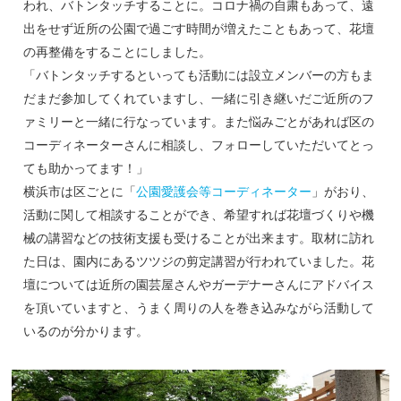
われ、バトンタッチすることに。コロナ禍の自粛もあって、遠
出をせず近所の公園で過ごす時間が増えたこともあって、花壇
の再整備をすることにしました。
「バトンタッチするといっても活動には設立メンバーの方もま
だまだ参加してくれていますし、一緒に引き継いだご近所のフ
ァミリーと一緒に行なっています。また悩みごとがあれば区の
コーディネーターさんに相談し、フォローしていただいてとっ
ても助かってます！」
横浜市は区ごとに「
公園愛護会等コーディネーター
」がおり、
活動に関して相談することができ、希望すれば花壇づくりや機
械の講習などの技術支援も受けることが出来ます。取材に訪れ
た日は、園内にあるツツジの剪定講習が行われていました。花
壇については近所の園芸屋さんやガーデナーさんにアドバイス
を頂いていますと、うまく周りの人を巻き込みながら活動して
いるのが分かります。