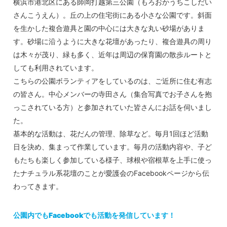
横浜市港北区にある師岡打越第三公園（もろおかうちこしだい
さんこうえん）。丘の上の住宅街にある小さな公園です。斜面
を生かした複合遊具と園の中心には大きな丸い砂場がありま
す。砂場に沿うように大きな花壇があったり、複合遊具の周り
は木々が茂り、緑も多く、近年は周辺の保育園の散歩ルートと
しても利用されています。
こちらの公園ボランティアをしているのは、ご近所に住む有志
の皆さん。中心メンバーの寺田さん（集合写真でお子さんを抱
っこされている方）と参加されていた皆さんにお話を伺いまし
た。
基本的な活動は、花だんの管理、除草など。毎月1回ほど活動
日を決め、集まって作業しています。毎月の活動内容や、子ど
もたちも楽しく参加している様子、球根や宿根草を上手に使っ
たナチュラル系花壇のことが愛護会のFacebookページから伝
わってきます。
公園内でもFacebookでも活動を発信しています！