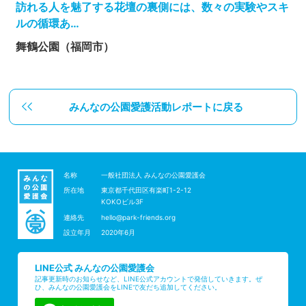
訪れる人を魅了する花壇の裏側には、数々の実験やスキ
ルの循環あ…
舞鶴公園（福岡市）
みんなの公園愛護活動レポートに戻る
名称
一般社団法人 みんなの公園愛護会
所在地
東京都千代田区有楽町1-2-12
KOKOビル3F
連絡先
hello@park-friends.org
設立年月
2020年6月
LINE公式 みんなの公園愛護会
記事更新時のお知らせなど、LINE公式アカウントで発信していきます。ぜ
ひ、みんなの公園愛護会をLINEで友だち追加してください。