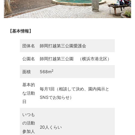
【基本情報】
団体名
師岡打越第三公園愛護会
公園名
師岡打越第三公園 （横浜市港北区）
2
面積
568m
基本的
毎月1回（相談して決め、園内掲示と
な活動
SNSでお知らせ）
日
いつも
の活動
20人くらい
参加人