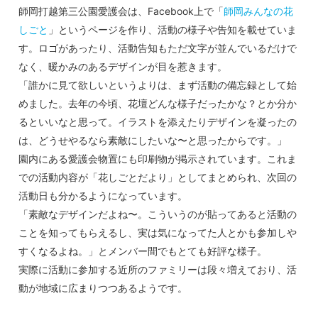
師岡打越第三公園愛護会は、Facebook上で「
師岡みんなの花
しごと
」というページを作り、活動の様子や告知を載せていま
す。ロゴがあったり、活動告知もただ文字が並んでいるだけで
なく、暖かみのあるデザインが目を惹きます。
「誰かに見て欲しいというよりは、まず活動の備忘録として始
めました。去年の今頃、花壇どんな様子だったかな？とか分か
るといいなと思って。イラストを添えたりデザインを凝ったの
は、どうせやるなら素敵にしたいな〜と思ったからです。」
園内にある愛護会物置にも印刷物が掲示されています。これま
での活動内容が「花しごとだより」としてまとめられ、次回の
活動日も分かるようになっています。
「素敵なデザインだよね〜。こういうのが貼ってあると活動の
ことを知ってもらえるし、実は気になってた人とかも参加しや
すくなるよね。」とメンバー間でもとても好評な様子。
実際に活動に参加する近所のファミリーは段々増えており、活
動が地域に広まりつつあるようです。