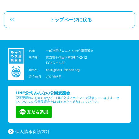
トップページに戻る
名称
一般社団法人 みんなの公園愛護会
所在地
東京都千代田区有楽町1-2-12
KOKOビル3F
連絡先
hello@park-friends.org
設立年月
2020年6月
LINE公式 みんなの公園愛護会
記事更新時のお知らせなど、LINE公式アカウントで発信していきます。ぜ
ひ、みんなの公園愛護会をLINEで友だち追加してください。
個人情報保護方針