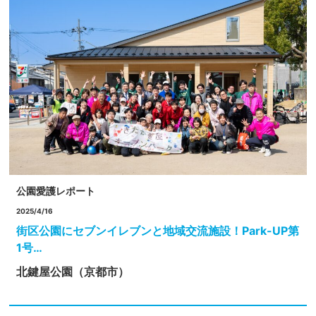
公園愛護レポート
2025/4/16
街区公園にセブンイレブンと地域交流施設！Park-UP第
1号…
北鍵屋公園（京都市）