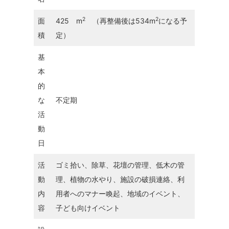
2
2
面
425 m
（再整備後は534m
になる予
積
定）
基
本
的
な
不定期
活
動
日
活
ゴミ拾い、除草、花壇の管理、低木の管
動
理、植物の水やり、施設の破損連絡、利
内
用者へのマナー喚起、地域のイベント、
容
子ども向けイベント