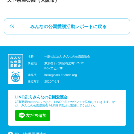
天下茶屋公園（大阪市）
みんなの公園愛護活動レポートに戻る
名称
一般社団法人 みんなの公園愛護会
所在地
東京都千代田区有楽町1-2-12
KOKOビル3F
連絡先
hello@park-friends.org
設立年月
2020年6月
LINE公式 みんなの公園愛護会
記事更新時のお知らせなど、LINE公式アカウントで発信していきます。ぜ
ひ、みんなの公園愛護会をLINEで友だち追加してください。