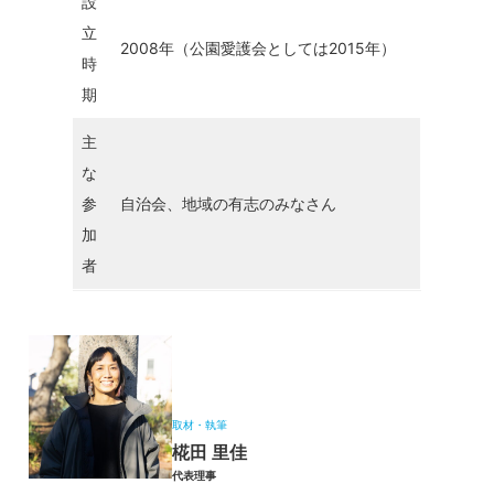
設
立
2008年（公園愛護会としては2015年）
時
期
主
な
参
自治会、地域の有志のみなさん
加
者
取材・執筆
椛田 里佳
代表理事