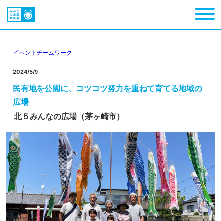
イベント
チームワーク
2024/5/9
民有地を公園に、コツコツ努力を重ねて育てる地域の
広場
北５みんなの広場（茅ヶ崎市）