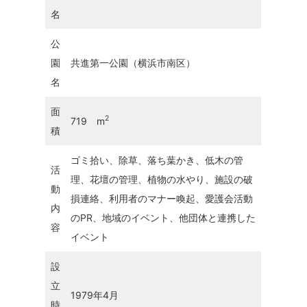
名
公
園
共進第一公園（横浜市南区）
名
面
2
719 m
積
ゴミ拾い、除草、落ち葉かき、低木の管
活
理、花壇の管理、植物の水やり、施設の破
動
損連絡、利用者のマナー喚起、愛護会活動
内
のPR、地域のイベント、他団体と連携した
容
イベント
設
立
1979年4月
時