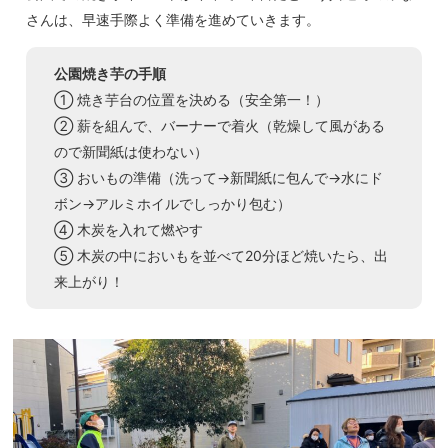
さんは、早速手際よく準備を進めていきます。
公園焼き芋の手順
① 焼き芋台の位置を決める（安全第一！）
② 薪を組んで、バーナーで着火（乾燥して風がある
ので新聞紙は使わない）
③ おいもの準備（洗って→新聞紙に包んで→水にド
ボン→アルミホイルでしっかり包む）
④ 木炭を入れて燃やす
⑤ 木炭の中においもを並べて20分ほど焼いたら、出
来上がり！