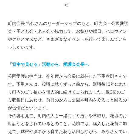
た）
町内会長 宮代さんのリーダーシップのもと、町内会・公園愛護
会・子ども会・老人会が協力して、お祭りや縁日、ハロウィン
やクリスマスなど、さまざまなイベントを行って楽しんでいら
っしゃいます。
「背中で見せる」活動から、愛護会会長へ
公園愛護の担当は、今年度から会長に就任した下重孝則さんで
す。下重さんは、役職に就くずっと前から、退職後13年にわた
り町内のゴミ拾いを個人的に続けてこられました。週2回のゴ
ミ収集日にあわせ、前日の夕方に公園や町内をぐるっと回るの
が習慣だといいます。
その姿を見て、町内の人も一緒にゴミ拾いや草取り、花壇のお
世話などをされているとのこと。花壇では、購入した花苗に加
えて、球根やタネから育てた花も活用しながら、みなさんでい