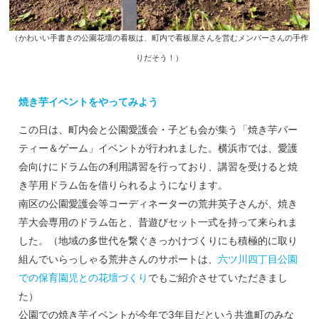
（かわいい手書きの公園花壇の看板は、町内で看板屋さんを営むメンバーさんの手作
りだそう！）
焼き芋イベントを
やってみよう
この日は、町内会と公園愛護会・子ども会が集う「焼き芋パー
ティー＆ゲーム」イベントが行われました。横浜市では、愛護
会向けにドラム缶の利用講習を行っており、講習を受けると焼
き芋用ドラム缶を借りられるようになります。
南区の公園愛護会等コーディネーターの荒井英子さんが、焼き
芋大会専用のドラム缶と、昔遊びセット一式を持って来られま
した。（地域の多世代を繋ぐきっかけづくりにも積極的に取り
組んでいらっしゃる荒井さんのサポートは、
六ツ川四丁目公園
での保育園児との花壇づくり
でもご紹介させていただきまし
た）
公園での焼き芋イベントが今年で3年目だという共進町のみな