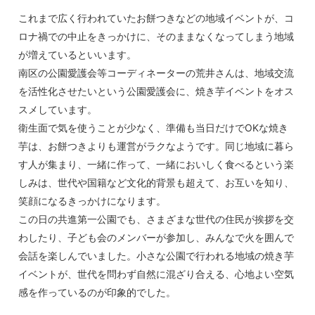
これまで広く行われていたお餅つきなどの地域イベントが、コ
ロナ禍での中止をきっかけに、そのままなくなってしまう地域
が増えているといいます。
南区の公園愛護会等コーディネーターの荒井さんは、地域交流
を活性化させたいという公園愛護会に、焼き芋イベントをオス
スメしています。
衛生面で気を使うことが少なく、準備も当日だけでOKな焼き
芋は、お餅つきよりも運営がラクなようです。同じ地域に暮ら
す人が集まり、一緒に作って、一緒においしく食べるという楽
しみは、世代や国籍など文化的背景も超えて、お互いを知り、
笑顔になるきっかけになります。
この日の共進第一公園でも、さまざまな世代の住民が挨拶を交
わしたり、子ども会のメンバーが参加し、みんなで火を囲んで
会話を楽しんでいました。小さな公園で行われる地域の焼き芋
イベントが、世代を問わず自然に混ざり合える、心地よい空気
感を作っているのが印象的でした。