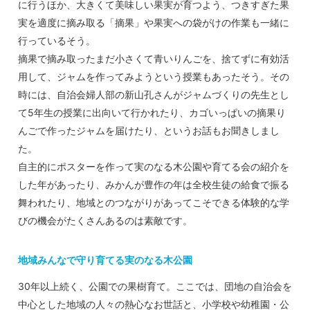
に行うほか、大きくて美味しい果実が育つよう、つきすぎた果
実を適度に摘み取る「摘果」や果実への袋がけの作業も一緒に
行っているそう。
摘果で摘み取ったまだ小さくて青いりんごを、捨てずに有効活
用して、ジャムを作ってみようという授業もあったそう。その
時には、自治会婦人部の新山孔さんがジャムづくりの先生とし
て5年生の授業に出向いて行かれたり、カゴいっぱいの摘果り
んごで作ったジャムを届けたり、というお話もお聞きしまし
た。
自主的にポスターを作って実のなる木公園や育てる会の紹介を
した年があったり、みかんが豊作の年は全校生徒の給食で振る
舞われたり、地域とのつながりがあってこそできる体験的な学
びの機会がたくさんあるのは素敵です。
地域みんなで守り育てる実のなる木公園
30年以上続く、公園での果樹育て。ここでは、団地の自治会を
中心とした地域の人々の熱心なお世話と、小学校や幼稚園・公