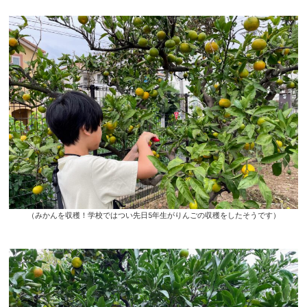
（みかんを収穫！学校ではつい先日5年生がりんごの収穫をしたそうです）