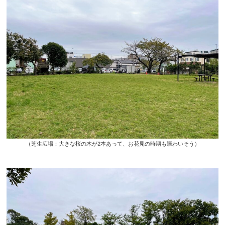
（芝生広場：大きな桜の木が2本あって、お花見の時期も賑わいそう）