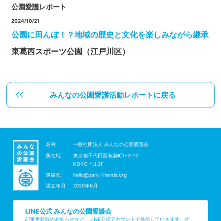
公園愛護レポート
2024/10/21
公園に田んぼ！？地域の歴史と文化を楽しみながら継承
東葛西スポーツ公園（江戸川区）
みんなの公園愛護活動レポートに戻る
名称
一般社団法人 みんなの公園愛護会
所在地
東京都千代田区有楽町1-2-12
KOKOビル3F
連絡先
hello@park-friends.org
設立年月
2020年6月
LINE公式 みんなの公園愛護会
記事更新時のお知らせなど、LINE公式アカウントで発信していきます。ぜ