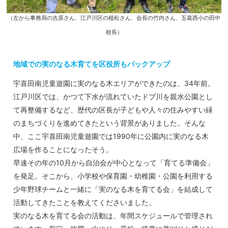
（左から事務局の吉原さん、江戸川区の植松さん、会長の竹内さん、五葛西小の田中
校長）
地域での実のなる木育てを区役所もバックアップ
宇喜田南児童遊園に実のなる木エリアができたのは、34年前。
江戸川区では、かつて下水が流れていたドブ川を親水公園とし
て再整備するなど、歴代の区長が子どもや人々の住みやすい緑
のまちづくりを進めてきたという背景がありました。そんな
中、ここ宇喜田南児童遊園では1990年に公園内に実のなる木
広場を作ることになったそう。
早速その年の10月から自治会が中心となって「育てる準備会」
を発足。そこから、小学校や保育園・幼稚園・公園を利用する
少年野球チームと一緒に「実のなる木を育てる会」を結成して
活動してきたことを教えてくださいました。
実のなる木を育てる会の活動は、年間スケジュールで管理され