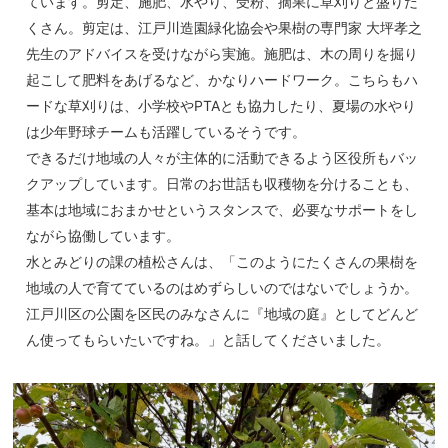
ています。剪定、施肥、水やり、受粉、摘果に草刈りと盛りだ
くさん。剪定は、江戸川造園緑化協会や果樹の専門家 大坪孝之
先生のアドバイスを受けながら実施。施肥は、木の周りを掘り
起こして肥料をあげるなど、かなりハードワーク。こちらもハ
ードな草刈りは、小学校やPTAとも協力したり、夏場の水やり
は少年野球チームも活躍しているそうです。
できるだけ地域の人々が主体的に活動できるよう区役所もバッ
クアップしています。日常のお世話も収穫物を分けることも、
基本は地域におまかせというスタンスで、必要なサポートをし
ながら協働しています。
水とみどりの課の植松さんは、「このようにたくさんの果樹を
地域の人で育てているのはめずらしいのではないでしょうか。
江戸川区の公園を区民のみなさんに『地域の庭』としてどんど
ん使ってもらいたいですね。」と話してくださいました。