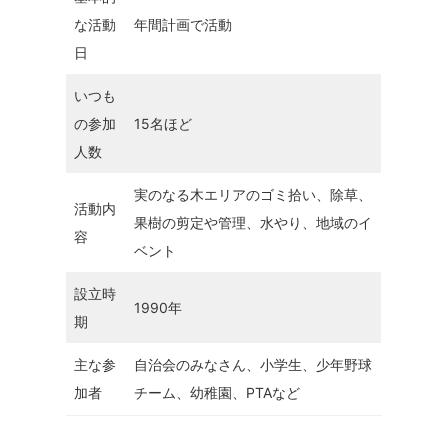
な活動
年間計画で活動
日
いつも
の参加
15名ほど
人数
実のなる木エリアのゴミ拾い、除草、
活動内
果樹の剪定や管理、水やり、地域のイ
容
ベント
設立時
1990年
期
主な参
自治会のみなさん、小学生、少年野球
加者
チーム、幼稚園、PTAなど