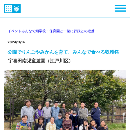
イベント
みんなで畑
学校・保育園と一緒に
行政との連携
2024/11/14
公園でりんごやみかんを育て、みんなで食べる収穫祭
宇喜田南児童遊園（江戸川区）