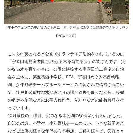
（左手のフェンスの中が実のなる木エリア、芝生広場の奥には野球のできるグラウン
ドがあります）
こちらの実のなる木公園でボランティア活動をされているのは
「宇喜田南児童遊園 実のなる木を育てる会」の皆さんです。実
のなる木を育てる会は、公園に隣接する宇喜田第二住宅の自治
会を主体に、第五葛西小学校、PTA、宇喜田めぐみ葛西幼稚
園、少年野球チームブルーシャークスの皆さんで構成されてい
て、江戸川区環境部水とみどりの課と連携を取りながら、果樹
の剪定や施肥などのお手入れ作業、草刈りなどの維持管理を行
っています。
10月最後の土曜日、実のなる木公園の収穫祭が行われました。
自治会の方、小学生、少年野球チームのほか、小さな親子連れ
などご近所の様々な年代の方が参加。国籍も様々で、笑顔とと