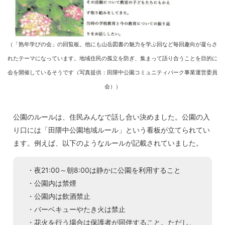
（「熟年学びの会」の回覧板。他にも山岳図書の魅力を学ぶ回など毎回趣向が凝らさ
れたテーマになっています。地域住民の孤立を防ぎ、集まって語り合うことを目的に
会を開催しているそうです（写真提供：田隈中公園コミュニティパーク事業運営委員
会））
公園のルールは、住民みんなで話し合い決めました。公園の入
り口には「田隈中公園地域ルール」という看板が立てられてい
ます。例えば、以下のようなルールが記載されていました。
・夜21:00～朝8:00は静かに公園を利用すること
・公園内は禁煙
・公園内は飲酒禁止
・バーベキューやたき火は禁止
・花火を行う場合は保護者が同伴すること。ただし、