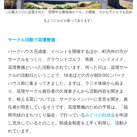
（公園入り口に設置された「田隈中公園地域ルール」の看板。小さな子どもでも読め
るようにルビが振ってあります）
サークル活動で花壇整備
パークハウス完成後、イベントを開催するほか、町内外の方が
サークルをつくり、グラウンドゴルフ、将棋、ハンドメイド、
花壇整備といった活動をされています。伺った日は、花壇サー
クルの活動日ということで、16名ほどの方が朝9:00にパーク
ハウス前に集まってきました。まずは、ラジオ体操から始ま
り、花壇サークル責任者の久保倉さんから活動内容を聞きま
す。植える苗については、サークルメンバーに意見を聞き、責
任者が用意しているそうです。花壇整備のための予算は、「福
岡市緑のまちづくり協会」で行っている
みどりの助成金
を申請
し充当しているとのこと。助成金制度を上手く利用し、活動さ
れています。