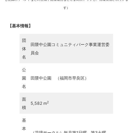
す）
【基本情報】
団
田隈中公園コミュニティパーク事業運営委
体
員会
名
公
園
田隈中公園 （福岡市早良区）
名
面
2
5,582 m
積
基
本
（花壇サークル）毎月第1日曜、第3土曜