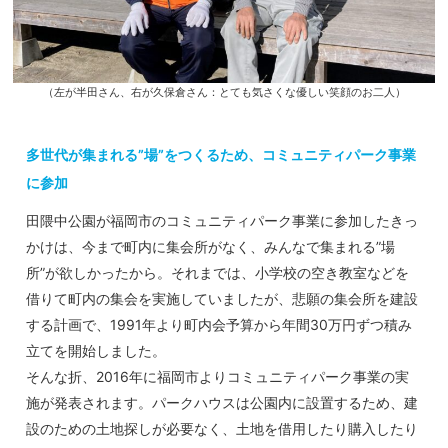
（左が半田さん、右が久保倉さん：とても気さくな優しい笑顔のお二人）
多世代が集まれる”場”をつくるため、コミュニティパーク事業
に参加
田隈中公園が福岡市のコミュニティパーク事業に参加したきっ
かけは、今まで町内に集会所がなく、みんなで集まれる”場
所”が欲しかったから。それまでは、小学校の空き教室などを
借りて町内の集会を実施していましたが、悲願の集会所を建設
する計画で、1991年より町内会予算から年間30万円ずつ積み
立てを開始しました。
そんな折、2016年に福岡市よりコミュニティパーク事業の実
施が発表されます。パークハウスは公園内に設置するため、建
設のための土地探しが必要なく、土地を借用したり購入したり