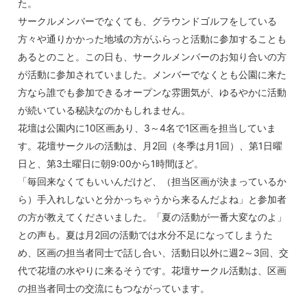
た。
サークルメンバーでなくても、グラウンドゴルフをしている
方々や通りかかった地域の方がふらっと活動に参加することも
あるとのこと。この日も、サークルメンバーのお知り合いの方
が活動に参加されていました。メンバーでなくとも公園に来た
方なら誰でも参加できるオープンな雰囲気が、ゆるやかに活動
が続いている秘訣なのかもしれません。
花壇は公園内に10区画あり、3～4名で1区画を担当していま
す。花壇サークルの活動は、月2回（冬季は月1回）、第1日曜
日と、第3土曜日に朝9:00から1時間ほど。
「毎回来なくてもいいんだけど、（担当区画が決まっているか
ら）手入れしないと分かっちゃうから来るんだよね」と参加者
の方が教えてくださいました。「夏の活動が一番大変なのよ」
との声も。夏は月2回の活動では水分不足になってしまうた
め、区画の担当者同士で話し合い、活動日以外に週2～3回、交
代で花壇の水やりに来るそうです。花壇サークル活動は、区画
の担当者同士の交流にもつながっています。