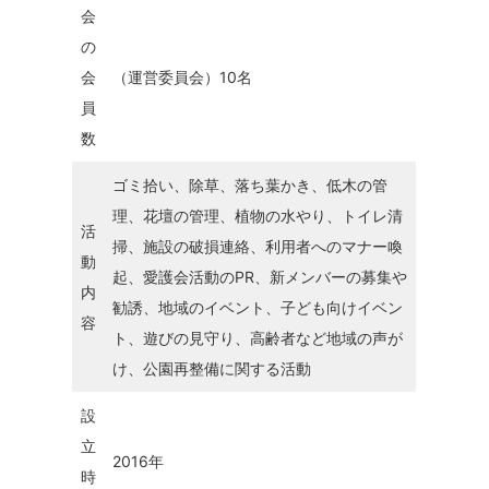
会
の
会
（運営委員会）10名
員
数
ゴミ拾い、除草、落ち葉かき、低木の管
理、花壇の管理、植物の水やり、トイレ清
活
掃、施設の破損連絡、利用者へのマナー喚
動
起、愛護会活動のPR、新メンバーの募集や
内
勧誘、地域のイベント、子ども向けイベン
容
ト、遊びの見守り、高齢者など地域の声が
け、公園再整備に関する活動
設
立
2016年
時