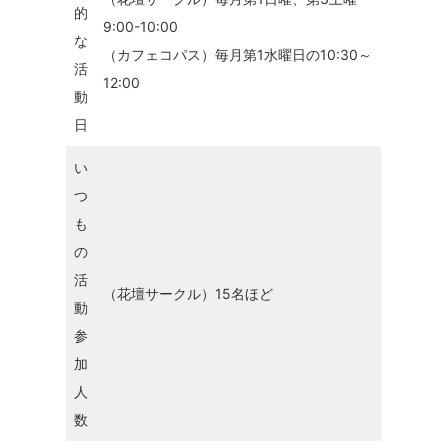
的
9:00-10:00
な
（カフェコパス）毎月第1水曜日の10:30～
活
12:00
動
日
い
つ
も
の
活
（花壇サークル）15名ほど
動
参
加
人
数