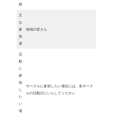
期
主
な
参
地域の皆さん
加
者
活
動
に
参
加
サークルに参加したい場合には、各サーク
し
ルの活動日にいらしてください
た
い
場