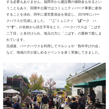
する必要もありません。福岡市から建設費の補助金も出るとい
うこともあり、田隈中公園ではコミュニティパーク事業に参加
することを決め、同年に運営委員会を発足し、2019年にパー
クハウスが完成しました。「”
こ
”ミュニティ ”
ぱ
”ーク ハ
ウ”
す
”」の名称から頭文字等をとり、パークハウスは「こぱす
二丁目」と名付けられ、地元の方に「こぱす」の愛称で親しま
れています。
完成後、パークハウスを利用してマルシェや「熟年学びの会」
など、地域の方が楽しめるイベントを多く実施してきました。