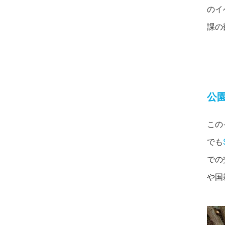
のイ
課の
公
この
でも
での
や国