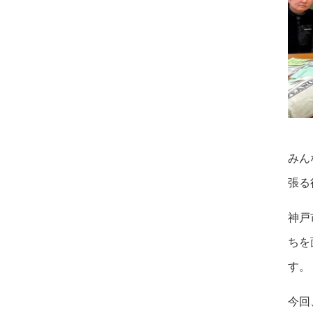
みん
張る
神戸
ちを
す。
今回