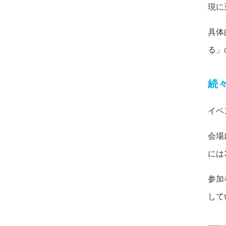
現に
具体
る」
続
イベ
会場
には
参加
して