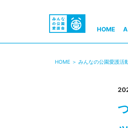
HOME
A
HOME
みんなの公園愛護活
20