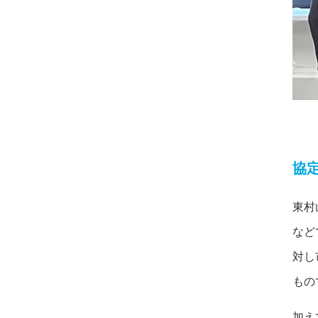
協
東村
など
対し
もの
加え