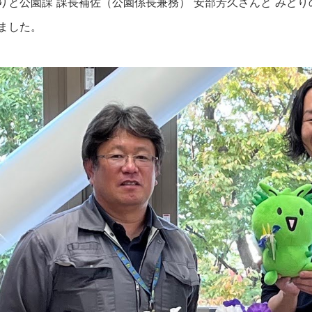
りと公園課 課長補佐（公園係長兼務） 安部芳久さんと みどり
ました。