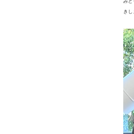
みど
きし