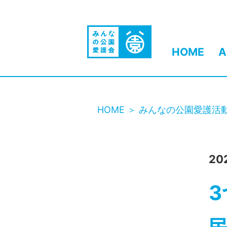
HOME
A
HOME
みんなの公園愛護活
20