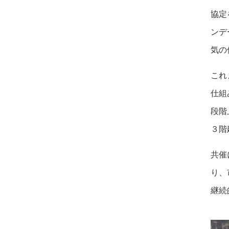
協定
ンデ
気の
これ
仕組
段階
３階
共催
り、
継続