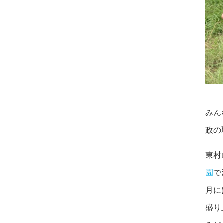
みん
政の
東村
園
で
月に
盛り