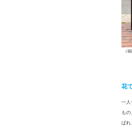
（福
花
一人
もの
ばれ