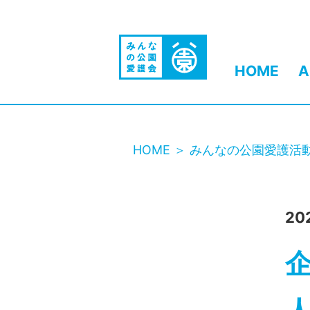
HOME
A
HOME
みんなの公園愛護活
20