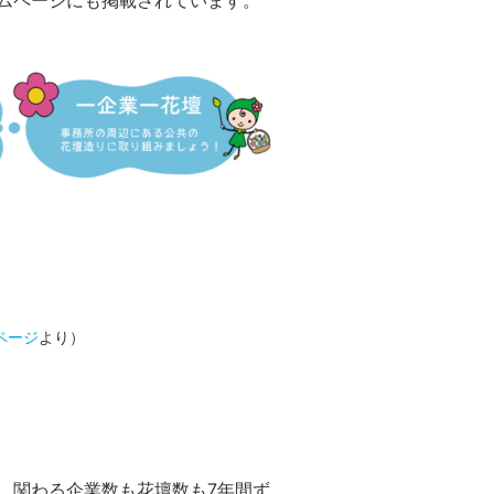
ムページにも掲載されています。
ページ
より）
、関わる企業数も花壇数も7年間ず