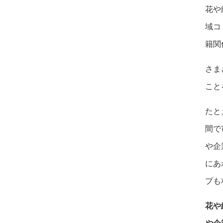
花や
域コ
籍関
さま
こと
たと
間で
や企
にあ
プも
花や