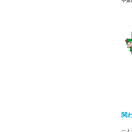
や企
関
一人