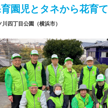
保育園児とタネから花育
ツ川四丁目公園（横浜市）