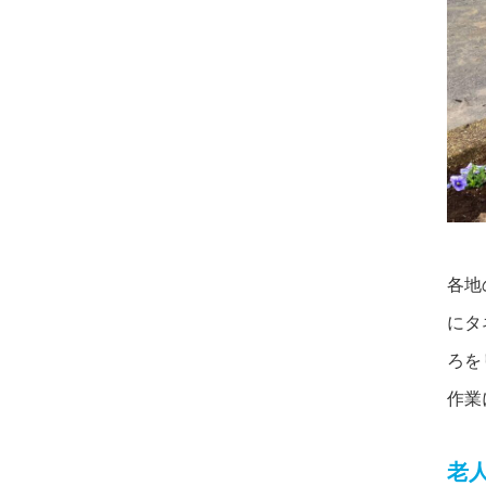
各地
にタ
ろを
作業
老