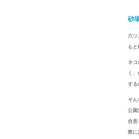
砂
六ツ
もと
ネコ
く、
する
そん
公園
合意
際に