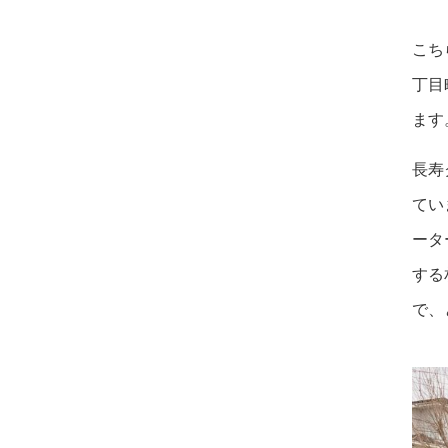
こち
丁目
ます
長寿
てい
ータ
する
で、