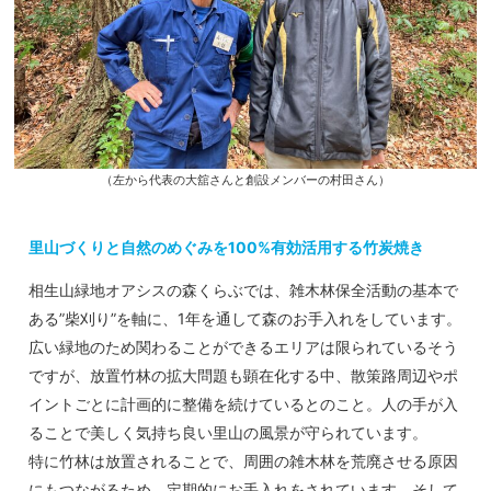
（左から代表の大舘さんと創設メンバーの村田さん）
里山づくりと自然のめぐみを100%有効活用する竹炭焼き
相生山緑地オアシスの森くらぶでは、雑木林保全活動の基本で
ある”柴刈り”を軸に、1年を通して森のお手入れをしています。
広い緑地のため関わることができるエリアは限られているそう
ですが、放置竹林の拡大問題も顕在化する中、散策路周辺やポ
イントごとに計画的に整備を続けているとのこと。人の手が入
ることで美しく気持ち良い里山の風景が守られています。
特に竹林は放置されることで、周囲の雑木林を荒廃させる原因
にもつながるため、定期的にお手入れをされています。そして