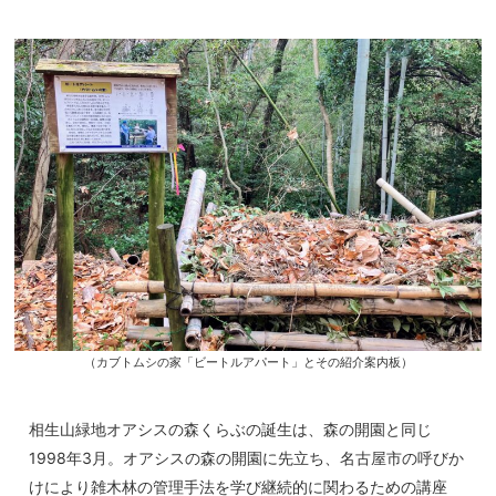
（カブトムシの家「ビートルアパート」とその紹介案内板）
相生山緑地オアシスの森くらぶの誕生は、森の開園と同じ
1998年3月。オアシスの森の開園に先立ち、名古屋市の呼びか
けにより雑木林の管理手法を学び継続的に関わるための講座