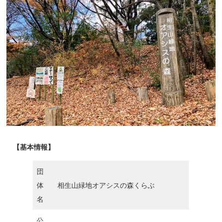
【基本情報】
団
体
相生山緑地オアシスの森くらぶ
名
公