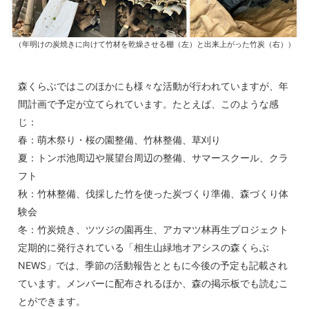
（年明けの炭焼きに向けて竹材を乾燥させる棚（左）と出来上がった竹炭（右））
森くらぶではこのほかにも様々な活動が行われていますが、年
間計画で予定が立てられています。たとえば、このような感
じ：
春：萌木祭り・桜の園整備、竹林整備、草刈り
夏：トンボ池周辺や展望台周辺の整備、サマースクール、クラ
フト
秋：竹林整備、伐採した竹を使った炭づくり準備、森づくり体
験会
冬：竹炭焼き、ツツジの園再生、アカマツ林再生プロジェクト
定期的に発行されている「相生山緑地オアシスの森くらぶ
NEWS」では、季節の活動報告とともに今後の予定も記載され
ています。メンバーに配布されるほか、森の掲示板でも読むこ
とができます。