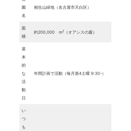
園
相生山緑地（名古屋市天白区）
名
面
2
約200,000 m
（オアシスの森）
積
基
本
的
な
年間計画で活動（毎月第4土曜 9:30-）
活
動
日
い
つ
も