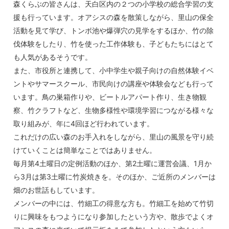
森くらぶの皆さんは、天白区内の２つの小学校の総合学習の支
援も行っています。オアシスの森を散策しながら、里山の保全
活動を見て学び、トンボ池や爆弾穴の見学をするほか、竹の除
伐体験をしたり、竹を使った工作体験も、子どもたちにはとて
も人気があるそうです。
また、市役所と連携して、小中学生や親子向けの自然体験イベ
ントやサマースクール、市民向けの講座や体験会なども行って
います。鳥の巣箱作りや、ビートルアパート作り、生き物観
察、竹クラフトなど、生物多様性や環境学習につながる様々な
取り組みが、年に4回ほど行われています。
これだけの広い森のお手入れをしながら、里山の風景を守り続
けていくことは簡単なことではありません。
毎月第4土曜日の定例活動のほか、第2土曜に運営会議、1月か
ら3月は第3土曜に竹炭焼きを。そのほか、ご近所のメンバーは
畑のお世話もしています。
メンバーの中には、竹細工の得意な方も。竹細工を始めて竹切
りに興味をもつようになり参加したという方や、散歩でよくオ