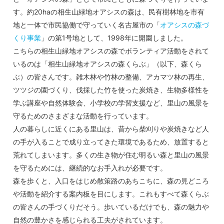
す。約20haの相生山緑地オアシスの森は、民有樹林地を市有
地と一体で市民協働で守っていく名古屋市の「
オアシスの森づ
くり事業
」の第1号地として、1998年に開園しました。
こちらの相生山緑地オアシスの森でボランティア活動をされて
いるのは「相生山緑地オアシスの森くらぶ」（以下、森くら
ぶ）の皆さんです。雑木林や竹林の整備、アカマツ林の再生、
ツツジの園づくり、伐採した竹を使った炭焼き、生物多様性を
学ぶ講座や自然体験会、小学校の学習支援など、里山の風景を
守るためのさまざまな活動を行っています。
人の暮らしに近くにある里山は、昔から柴刈りや炭焼きなど人
の手が入ることで成り立ってきた環境であるため、放置すると
荒れてしまいます。多くの生き物が住む明るい森と里山の風景
を守るためには、継続的なお手入れが必要です。
森を歩くと、入口をはじめ散策路のあちこちに、森の見どころ
や活動を紹介する案内板を目にします。これもすべて森くらぶ
の皆さんの手づくりだそう。歩いているだけでも、森の魅力や
自然の豊かさを感じられる工夫がされています。