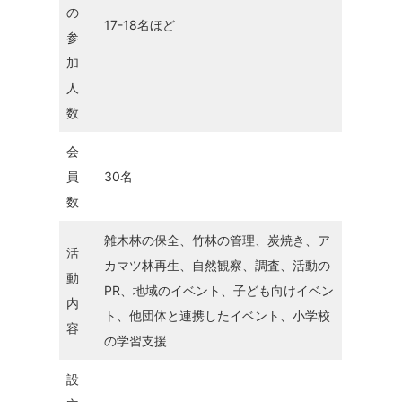
の
17-18名ほど
参
加
人
数
会
員
30名
数
雑木林の保全、竹林の管理、炭焼き、ア
活
カマツ林再生、自然観察、調査、活動の
動
PR、地域のイベント、子ども向けイベン
内
ト、他団体と連携したイベント、小学校
容
の学習支援
設