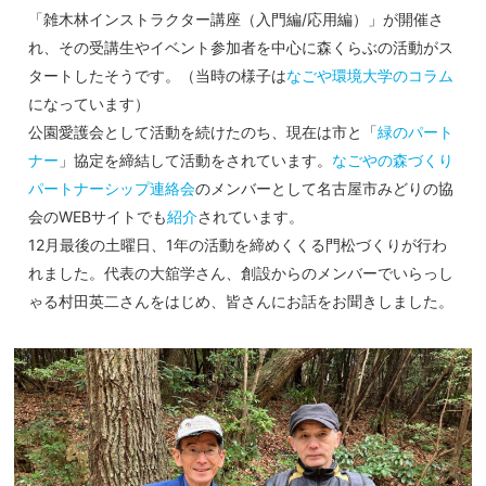
「雑木林インストラクター講座（入門編/応用編）」が開催さ
れ、その受講生やイベント参加者を中心に森くらぶの活動がス
タートしたそうです。（当時の様子は
なごや環境大学のコラム
になっています）
公園愛護会として活動を続けたのち、現在は市と「
緑のパート
ナー
」協定を締結して活動をされています。
なごやの森づくり
パートナーシップ連絡会
のメンバーとして名古屋市みどりの協
会のWEBサイトでも
紹介
されています。
12月最後の土曜日、1年の活動を締めくくる門松づくりが行わ
れました。代表の大舘学さん、創設からのメンバーでいらっし
ゃる村田英二さんをはじめ、皆さんにお話をお聞きしました。