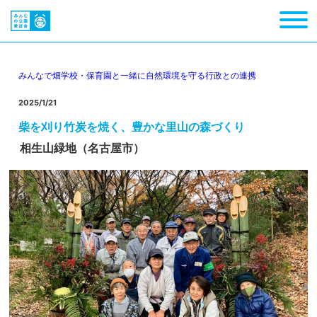
みんなで畑
学校・保育園と一緒に
自然環境を守る
行政との連携
2025/1/21
柴を刈り竹炭を焼く、豊かな里山の森づくり
相生山緑地（名古屋市）