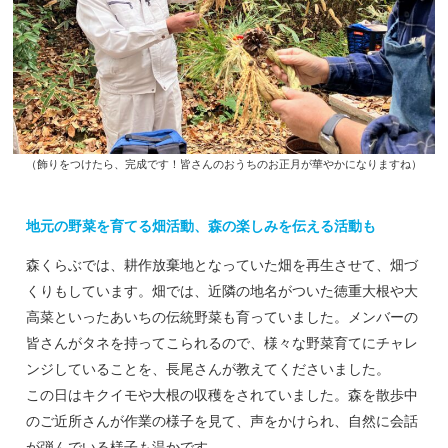
（飾りをつけたら、完成です！皆さんのおうちのお正月が華やかになりますね）
地元の野菜を育てる畑活動、森の楽しみを伝える活動も
森くらぶでは、耕作放棄地となっていた畑を再生させて、畑づ
くりもしています。畑では、近隣の地名がついた徳重大根や大
高菜といったあいちの伝統野菜も育っていました。メンバーの
皆さんがタネを持ってこられるので、様々な野菜育てにチャレ
ンジしていることを、長尾さんが教えてくださいました。
この日はキクイモや大根の収穫をされていました。森を散歩中
のご近所さんが作業の様子を見て、声をかけられ、自然に会話
が弾んでいる様子も温かです。