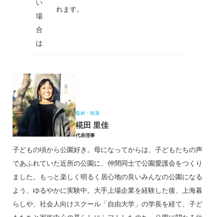
い
れます。
場
合
は
取材・執筆
椛田 里佳
代表理事
子どもの頃から公園好き。母になってからは、子どもたちの声
であふれていた近所の公園に、仲間同士で公園愛護会をつくり
ました。もっと楽しく明るく居心地の良いみんなの公園になる
よう、ゆるやかに実験中。大手上場企業を経験した後、上海暮
らしや、社会人向けスクール「自由大学」の学長を経て、子ど