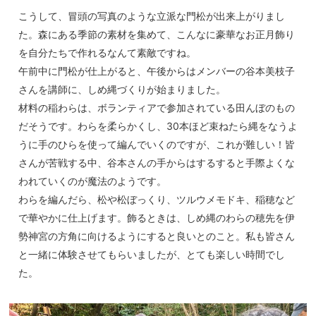
こうして、冒頭の写真のような立派な門松が出来上がりまし
た。森にある季節の素材を集めて、こんなに豪華なお正月飾り
を自分たちで作れるなんて素敵ですね。
午前中に門松が仕上がると、午後からはメンバーの谷本美枝子
さんを講師に、しめ縄づくりが始まりました。
材料の稲わらは、ボランティアで参加されている田んぼのもの
だそうです。わらを柔らかくし、30本ほど束ねたら縄をなうよ
うに手のひらを使って編んでいくのですが、これが難しい！皆
さんが苦戦する中、谷本さんの手からはするすると手際よくな
われていくのが魔法のようです。
わらを編んだら、松や松ぼっくり、ツルウメモドキ、稲穂など
で華やかに仕上げます。飾るときは、しめ縄のわらの穂先を伊
勢神宮の方角に向けるようにすると良いとのこと。私も皆さん
と一緒に体験させてもらいましたが、とても楽しい時間でし
た。