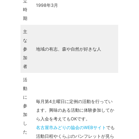
立
1998年3月
時
期
主
な
参
地域の有志、森や自然が好きな人
加
者
活
動
に
毎月第4土曜日に定例の活動を行ってい
参
ます。興味のある活動に体験参加してか
加
ら入会を考えてもOKです。
し
名古屋市みどりの協会のWEBサイト
でも
た
活動日程やくらぶのパンフレットが見ら