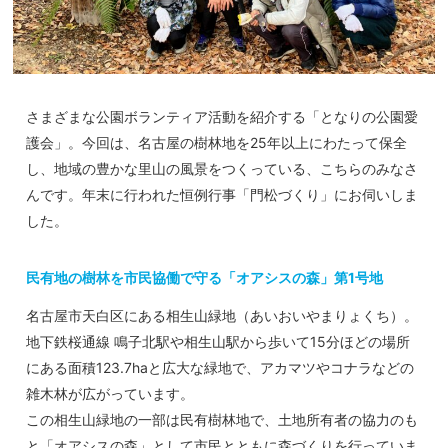
さまざまな公園ボランティア活動を紹介する「となりの公園愛
護会」。今回は、名古屋の樹林地を25年以上にわたって保全
し、地域の豊かな里山の風景をつくっている、こちらのみなさ
んです。年末に行われた恒例行事「門松づくり」にお伺いしま
した。
民有地の樹林を市民協働で守る「オアシスの森」第1号地
名古屋市天白区にある相生山緑地（あいおいやまりょくち）。
地下鉄桜通線 鳴子北駅や相生山駅から歩いて15分ほどの場所
にある面積123.7haと広大な緑地で、アカマツやコナラなどの
雑木林が広がっています。
この相生山緑地の一部は民有樹林地で、土地所有者の協力のも
と「オアシスの森」として市民とともに森づくりを行っていま