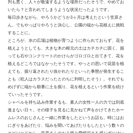
判も悪く、人々が敬遠するような場所だったそうで、やめてお
いたら？と言われてしまうような状況だったようです。
毎日歩きながら、やろうかどうか3ヶ月は考えたという笠原さ
ん。でもやっぱりやろうと決心し、公園の端から花植えに挑戦
することに。
ところが、水の広場は植物が育つように作られておらず、花を
植えようとしても、大きな木の根元の土はカチカチに固く、掘
っても石やコンクリートのかけらがゴロゴロと出てきて、花を
植えるどころではなかったそうです。やっとの思いで花苗を植
えても、掘り返されたり抜かれたりといった事態が発生するこ
とも（犯人はカラスだったとのちに判明したそう）。それでも
めげずに端から順番に土を掘り、花を植えるという作業を続け
ていったそうです。
シャベルを持ち込み作業するも、素人の女性一人の力では到底
進まない日々。その様子を見るに見かねて声をかけてきたホー
ムレスのおじさんと一緒に作業をしたというお話も。時にはお
にぎりをあげたり、悩みを聞いてあげたりもしたという数々の
エピソードから、笠原さんのお人柄と愛情深さを感じずにはい