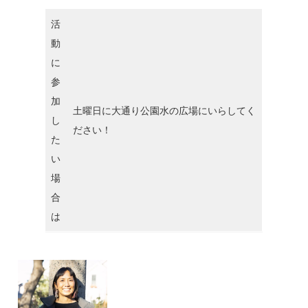
活
動
に
参
加
土曜日に大通り公園水の広場にいらしてく
し
ださい！
た
い
場
合
は