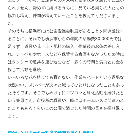
られません。諦めずに続けるうちに、見ている周りの人たちの
協力も増え、仲間が増えていったことを教えてくださいまし
た。
そのうちに横浜市には公園愛護会制度があることを聞き登録す
ることに。それでも横浜市からの年間の活動費30,000円では
足りず、道具や花・土・肥料の購入、作業後のお茶の差し入
れ、シャベルやホースなどを保管する倉庫もなかったため時に
はタクシーで道具を運び込むなど、多くの時間と労力とお金を
投じて活動を継続。
いろいろな花を植えても育たない、作業もハードという過酷な
状況の中、メンバーが次々と減ってひとりになったこともあっ
たそうです。そこでもめげずにコツコツと緑化活動を続けたと
いう笠原さん。市役所の職員や、時にはホームレスに間違われ
たこともあるくらいこの公園で過ごした時間の長さを振り返り
ます。
声かけとサポーター制度で仲間を増やし表彰も