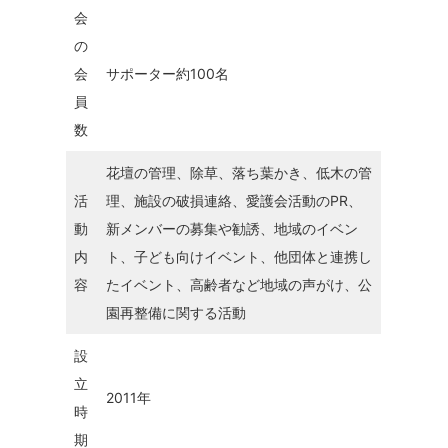
会
の
会
サポーター約100名
員
数
花壇の管理、除草、落ち葉かき、低木の管
活
理、施設の破損連絡、愛護会活動のPR、
動
新メンバーの募集や勧誘、地域のイベン
内
ト、子ども向けイベント、他団体と連携し
容
たイベント、高齢者など地域の声がけ、公
園再整備に関する活動
設
立
2011年
時
期