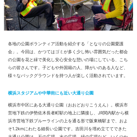
各地の公園ボランティア活動を紹介する「となりの公園愛護
会」。今回は、かつてはゴミが多く少し怖い雰囲気だった都会
の公園を花と緑で美化し安心安全な憩いの場にしている、こち
らの皆さんです。子どもや外国籍の人、障がいのある人など、
様々なバックグラウンドを持つ人が楽しく活動されています。
横浜スタジアムや中華街にも近い大通り公園
横浜市中区にある大通り公園（おおどおりこうえん）。横浜市
営地下鉄の伊勢佐木長者町駅の地上に隣接し、JR関内駅から横
浜市営地下鉄ブルーラインの上を通る形で阪東橋駅まで、およ
そ1.2kmにわたる細長い公園です。吉田川を埋め立ててできた
大通り公園は、石の広場、水の広場、緑の広場など、いくつか