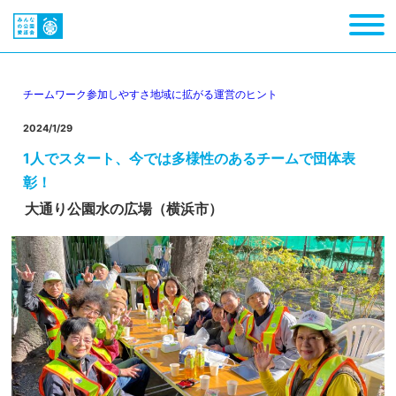
チームワーク
参加しやすさ
地域に拡がる
運営のヒント
2024/1/29
1人でスタート、今では多様性のあるチームで団体表
彰！
大通り公園水の広場（横浜市）