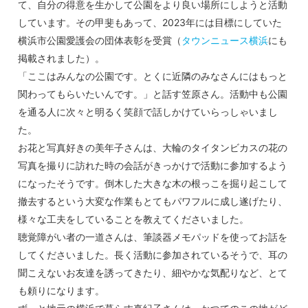
て、自分の得意を生かして公園をより良い場所にしようと活動
しています。その甲斐もあって、2023年には目標にしていた
横浜市公園愛護会の団体表彰を受賞（
タウンニュース横浜
にも
掲載されました）。
「ここはみんなの公園です。とくに近隣のみなさんにはもっと
関わってもらいたいんです。」と話す笠原さん。活動中も公園
を通る人に次々と明るく笑顔で話しかけていらっしゃいまし
た。
お花と写真好きの美年子さんは、大輪のタイタンビカスの花の
写真を撮りに訪れた時の会話がきっかけで活動に参加するよう
になったそうです。倒木した大きな木の根っこを掘り起こして
撤去するという大変な作業もとてもパワフルに成し遂げたり、
様々な工夫をしていることを教えてくださいました。
聴覚障がい者の一道さんは、筆談器メモパッドを使ってお話を
してくださいました。長く活動に参加されているそうで、耳の
聞こえないお友達を誘ってきたり、細やかな気配りなど、とて
も頼りになります。