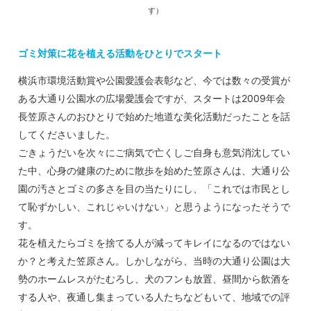
す）
ゴミ対策に花を植える活動をひとりでスタート
横浜市環境活動賞や公園愛護会表彰など、今では数々の受賞が
ある大通り公園水の広場愛護会ですが、スタートは2009年会
長笠原さんのおひとりで始めた地道な美化活動だったことを話
してくださいました。
ごきょうだいを次々にご病気で亡くしご自身も意気消沈してい
た中、心身の健康のために散歩を始めた笠原さんは、大通り公
園の汚さとゴミの多さを目の当たりにし、「これでは市民とし
て恥ずかしい、これじゃいけない」と思うようになったそうで
す。
花を植えたらゴミを捨てる人が減ってキレイになるのではない
か？と考えた笠原さん。しかしながら、当時の大通り公園は大
勢のホームレスがたむろし、犬のフンも放置、昼間から飲酒を
する人や、夜通し集まっている人たちなどもいて、地域での評