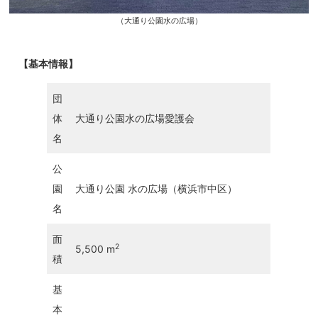
（大通り公園水の広場）
【基本情報】
団
体
大通り公園水の広場愛護会
名
公
園
大通り公園 水の広場（横浜市中区）
名
面
2
5,500 m
積
基
本