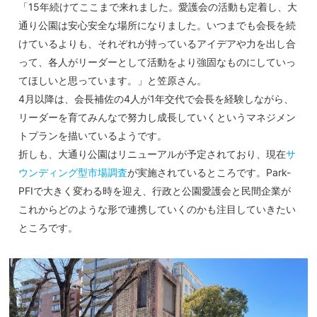
「15年続けてここまで来れました。愛護会の活動も定着し、大
通り公園は安心安全な場所になりました。いつまでも会長を続
けているよりも、それぞれが持っているアイデアや力を出し合
って、各人がリーダーとして活動をより強固なものにしていっ
てほしいと思っています。」と笠原さん。
4月以降は、会長補佐の4人が1年交代で会長を経験しながら、
リーダーを育てみんなで努力し成長していくというマネジメン
トプランを描いているようです。
折しも、大通り公園はリニューアルが予定されており、現在
サ
ウンディング型市場調査
が実施されているところです。Park-
PFIで大きく変わる時を迎え、行政と公園愛護会と民間企業が
これからどのような形で連携していくのかも注目していきたい
ところです。