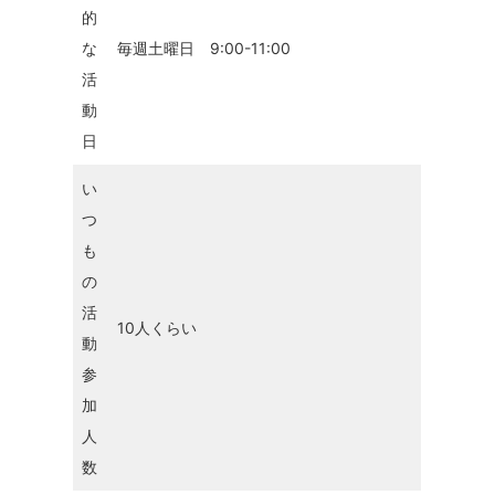
的
な
毎週土曜日 9:00-11:00
活
動
日
い
つ
も
の
活
10人くらい
動
参
加
人
数