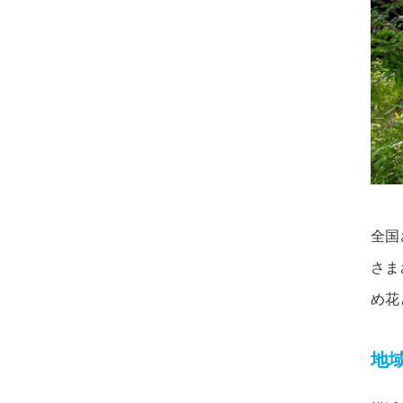
全国
さま
め花
地