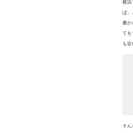
横浜
ば」
書か
てを
も近
そん