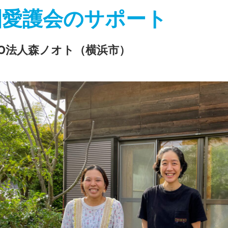
園愛護会のサポート
PO法人森ノオト（横浜市）