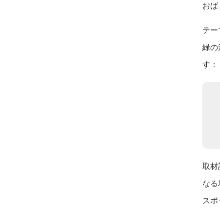
おば
テー
緑の
す：
取材
なる
スポ