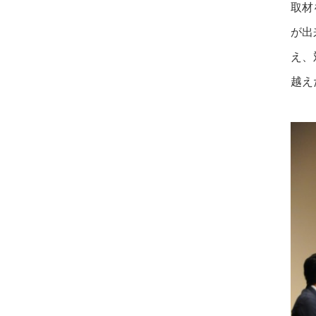
取材
が出
え、
越え