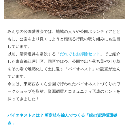
みんなの公園愛護会では、地域の人々や公園ボランティアとと
もに、公園をより良くしようと頑張る行政の取り組みにも注目
しています。
以前、清掃道具を常設する「
だれでもお掃除セット
」でご紹介
した東京都江戸川区。同区では今、公園で出た落ち葉や刈り草
をその場で堆肥化して土に還す「バイオネスト」の設置が進ん
でいます。
今回は、東葛西さくら公園で行われたバイオネストづくりのワ
ークショップを取材。資源循環とコミュニティ形成のヒントを
探ってきました！
バイオネストとは？ 剪定枝を編んでつくる「緑の資源循環拠
点」