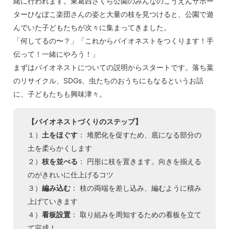
緒に行われます。東葛西さくら公園のみんなのこうえんサポー
ターひなぼこ楽団さんの姿と大量の枝を見つけると、公園で遊
んでいた子どもたちが次々に集まってきました。
「何してるの〜？」「これからバイオネストをつくります！手
伝って！一緒にやろう！」
まずはバイオネストについての説明からスタートです。落ち葉
のリサイクル、SDGs、虫たちのおうちにもなるというお話
に、子どもたちも興味津々。
【バイオネストづくりのステップ】
１）
土をほぐす
： 堆肥化を促すため、底になる部分の
土を柔らかくします
２）
枝を並べる
： 円形に枝を置きます。向きを揃える
のがきれいに仕上げるコツ
３）
編み込む
： 枝の両端を差し込み、編むように積み
上げていきます
４）
看板設置
： 取り組みを周知するための看板を立て
て完成！