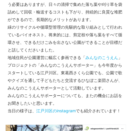
う必要はありますが、日々の清掃で集めた落ち葉や刈り草を袋
詰めして回収・輸送するコストも下がり、持続的に良質な堆肥
ができるので、長期的なメリットがあります。
緑のリサイクルや循環型管理の先駆的な取り組みとして行われ
ているバイオネスト。将来的には、剪定枝や落ち葉をすべて循
環させ、できるだけごみを出さない公園ができることが目標だ
と話してくださいました。
地域住民が公園運営に幅広く参画できる「
みんなのこうえん
」
プロジェクトの「みんなのこうえんサポーター」も今年度から
スタートしている江戸川区。東葛西さくら公園でも、公園で歌
やクイズを通して子どもたちと交流するひなぼこ楽団さんが、
みんなのこうえんサポーターとして活動しています。
みんなのこうえんサポーターについても、またの機会にお話を
お聞きしたいと思います。
当日の様子は、
江戸川区のinstagram
でも紹介されています！