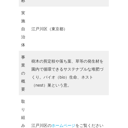
称
実
施
自
江戸川区（東京都）
治
体
事
樹木の剪定枝や落ち葉、草等の発生材を
業
園内で循環できるサステナブルな堆肥づ
の
くり。バイオ（bio）生命、ネスト
概
（nest）巣という意。
要
取
り
組
み
江戸川区の
ホームページ
をご覧ください