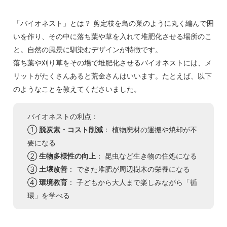
「バイオネスト」とは？ 剪定枝を鳥の巣のように丸く編んで囲
いを作り、その中に落ち葉や草を入れて堆肥化させる場所のこ
と。自然の風景に馴染むデザインが特徴です。
落ち葉や刈り草をその場で堆肥化させるバイオネストには、メ
リットがたくさんあると荒金さんはいいます。たとえば、以下
のようなことを教えてくださいました。
バイオネストの利点：
①
脱炭素・コスト削減
： 植物廃材の運搬や焼却が不
要になる
②
生物多様性の向上
： 昆虫など生き物の住処になる
③
土壌改善
： できた堆肥が周辺樹木の栄養になる
④
環境教育
： 子どもから大人まで楽しみながら「循
環」を学べる