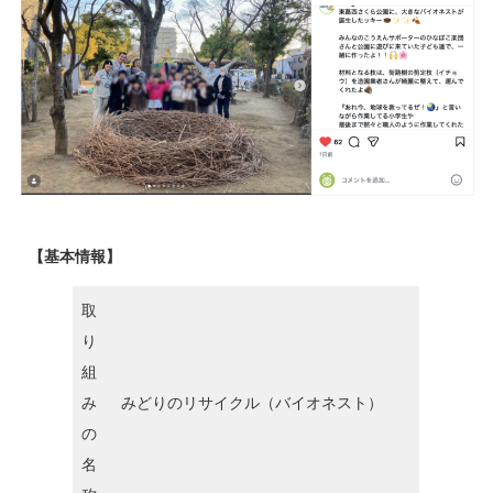
【基本情報】
取
り
組
み
みどりのリサイクル（バイオネスト）
の
名