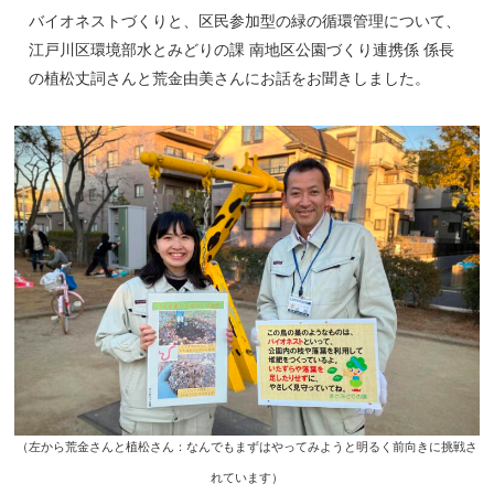
バイオネストづくりと、区民参加型の緑の循環管理について、
江戸川区環境部水とみどりの課 南地区公園づくり連携係 係長
の植松丈詞さんと荒金由美さんにお話をお聞きしました。
（左から荒金さんと植松さん：なんでもまずはやってみようと明るく前向きに挑戦さ
れています）