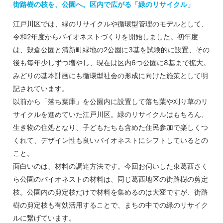
街路樹の枝を、公園へ。区内で広がる「緑のリサイクル」
江戸川区では、緑のリサイクルや循環型管理のモデルとして、
令和2年度からバイオネストづくりを開始しました。初年度
は、穀倉公園と清新町緑地の2公園に3基を試験的に設置、その
後も毎年少しずつ増やし、現在は区内6つ公園に8基まで拡大。
みどりの基本計画にも循環型社会の形成に向けた施策として明
記されています。
以前から「落ち葉庫」を公園内に設置して落ち葉や刈り草のリ
サイクルを進めていた江戸川区。緑のリサイクルはもちろん、
生き物の住処となり、子どもたちも含めた住民参加で楽しくつ
くれて、デザイン性も良いバイオネストにシフトしているとの
こと。
面白いのは、材料の調達方法です。今回お伺いした東葛西さく
ら公園のバイオネストの材料は、同じ葛西地区の街路樹の剪定
枝。公園内の剪定枝だけで材料を集めるのは大変ですが、街路
樹の剪定枝も有効活用することで、まちの中での緑のリサイク
ルに繋げています。