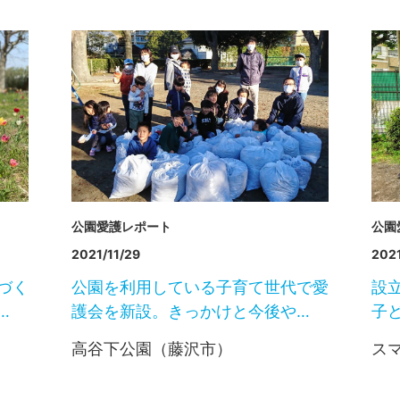
公園愛護レポート
公園
2021/11/29
2021
づく
公園を利用している子育て世代で愛
設
…
護会を新設。きっかけと今後や…
子
高谷下公園（藤沢市）
ス