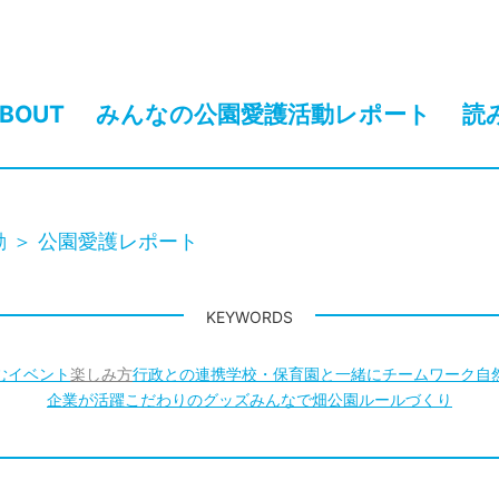
BOUT
みんなの公園愛護活動レポート
読
動
公園愛護レポート
KEYWORDS
む
イベント
楽しみ方
行政との連携
学校・保育園と一緒に
チームワーク
自
企業が活躍
こだわりのグッズ
みんなで畑
公園ルールづくり