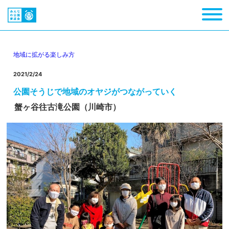
地域に拡がる
楽しみ方
2021/2/24
公園そうじで地域のオヤジがつながっていく
蟹ヶ谷往古滝公園（川崎市）