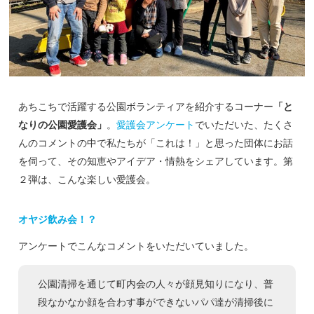
あちこちで活躍する公園ボランティアを紹介するコーナー
「と
なりの公園愛護会」
。
愛護会アンケート
でいただいた、たくさ
んのコメントの中で私たちが「これは！」と思った団体にお話
を伺って、その知恵やアイデア・情熱をシェアしています。第
２弾は、こんな楽しい愛護会。
オヤジ飲み会！？
アンケートでこんなコメントをいただいていました。
公園清掃を通じて町内会の人々が顔見知りになり、普
段なかなか顔を合わす事ができないパパ達が清掃後に