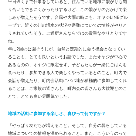
平日遅くまで仕事をしていると、住んでいる地域に繋がりも知
り合いもできにくかったりするけど、この繋がりのおかげで楽
しみが増えたそうです。台風や大雨の時にも、オヤジLINEグル
ープで、近くの川の増水の状況や避難についての情報がやりと
りされていたそう。ご近所さんならではの貴重なやりとりです
ね。
年に2回の公園そうじが、自然と定期的に会う機会となってい
ることも、とても良いというお話でした。またオヤジが中心で
あるものの、オヤジに限定せず、子どもたちが一緒にごはんを
食べたり、参加できる人で楽しくやっているとのこと。町内で
会話が増えたり、町内会活動にパパ達が積極的に参加してくれ
ることは、ご家族の皆さんも、町内会の皆さんも大歓迎とのこ
とで、とても良い雰囲気でした。
地域の活動に参加する楽しさ、喜びって何ですか？
「やっぱり友だちが増えること。そして、自分の暮らしている
地域についての情報を深められること。また、こういうのって