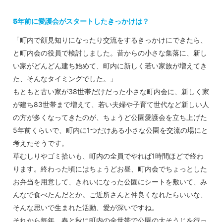
5年前に愛護会がスタートしたきっかけは？
「町内で顔見知りになったり交流をするきっかけにできたら、
と町内会の役員で検討しました。昔からの小さな集落に、新し
い家がどんどん建ち始めて、町内に新しく若い家族が増えてき
た、そんなタイミングでした。」
もともと古い家が38世帯だけだった小さな町内会に、新しく家
が建ち83世帯まで増えて、若い夫婦や子育て世代など新しい人
の方が多くなってきたのが、ちょうど公園愛護会を立ち上げた
5年前くらいで、町内に1つだけある小さな公園を交流の場にと
考えたそうです。
草むしりやゴミ拾いも、町内の全員でやれば1時間ほどで終わ
ります。終わった頃にはちょうどお昼、町内会でちょっとした
お弁当を用意して、きれいになった公園にシートを敷いて、み
んなで食べたんだとか。ご近所さんと仲良くなれたらいいな、
そんな思いで生まれた活動、愛が深いですね。
それから毎年、春と秋に町内の全世帯で公園の大そうじを行っ