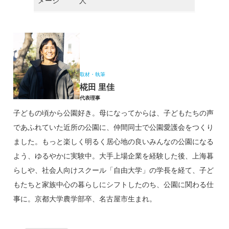
メージ
人
取材・執筆
椛田 里佳
代表理事
子どもの頃から公園好き。母になってからは、子どもたちの声
であふれていた近所の公園に、仲間同士で公園愛護会をつくり
ました。もっと楽しく明るく居心地の良いみんなの公園になる
よう、ゆるやかに実験中。大手上場企業を経験した後、上海暮
らしや、社会人向けスクール「自由大学」の学長を経て、子ど
もたちと家族中心の暮らしにシフトしたのち、公園に関わる仕
事に。京都大学農学部卒、名古屋市生まれ。