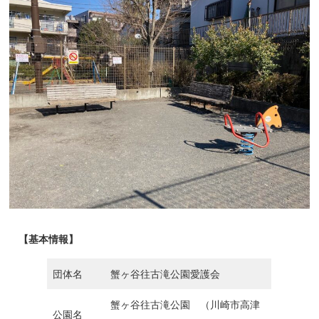
【基本情報】
団体名
蟹ヶ谷往古滝公園愛護会
蟹ヶ谷往古滝公園 （川崎市高津
公園名