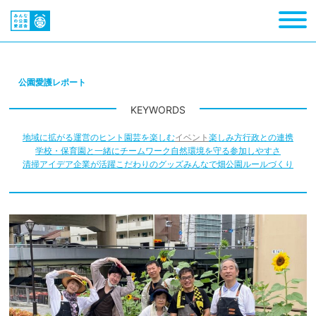
公園愛護レポート
KEYWORDS
地域に拡がる
運営のヒント
園芸を楽しむ
イベント
楽しみ方
行政との連携
学校・保育園と一緒に
チームワーク
自然環境を守る
参加しやすさ
清掃アイデア
企業が活躍
こだわりのグッズ
みんなで畑
公園ルールづくり