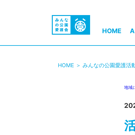
HOME
A
HOME
みんなの公園愛護活
地域
20