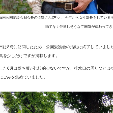
条南公園愛護会副会長の渕野さん(左)と、今年から女性部長をしている濵
隔てなく仲良しそうな雰囲気が伝わってき
日は8時に訪問したため、公園愛護会の活動は終了していまし
真を少しだけですが掲載します。
した6月は落ち葉が比較的少ないですが、排水口の周りなどは
にごみを集めていました。