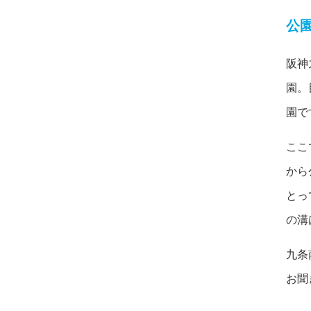
公
阪神
園。
園で
ここ
から
とっ
の溝
九条
お聞