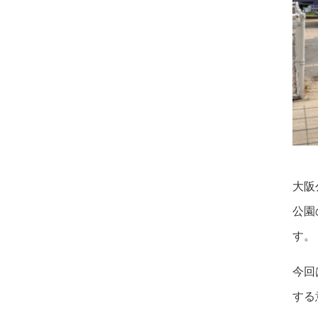
大阪
公園
す。
今回
する