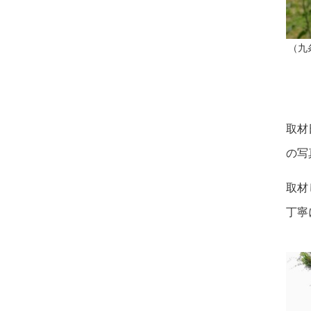
（九
取材
の写
取材
丁寧