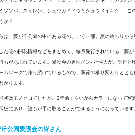
スベリにキョウチクトウ、フヨウ、ハギにススキ、ヒガンバナ
ミゾソバ、スイレン、シュウカイドウとシュウメイギク……こ
うか？
らは、藤が丘公園の中にある花の、ごく一部。夏の終わりから
した花の開花情報などをまとめて、毎月発行されている「藤が
持ちがあふれています。愛護会の男性メンバー4人が、制作と
ームワークで作り続けているもので、季節の移り変わりととも
わかります。
当初はモノクロでしたが、2年前くらいからカラーになって写
示板にあり、誰もが手に取ることができるようになっています
が丘公園愛護会の皆さん