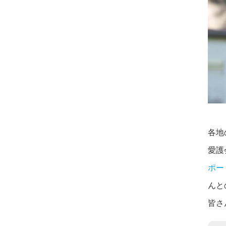
各地
愛護
ポー
んと
皆さ