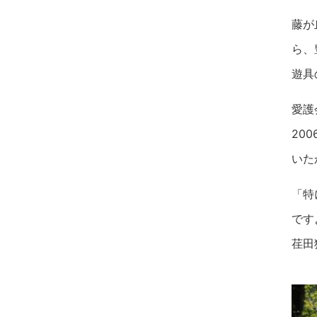
藤が
ら、
遊具
愛護
20
いた
「特
です
荏田