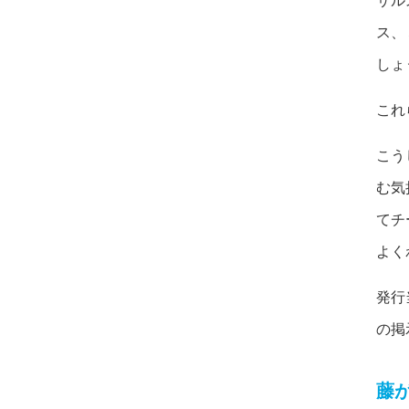
サル
ス、
しょ
これ
こう
む気
てチ
よく
発行
の掲
藤