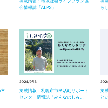
掲載情報：地域社会ライフプラン協
掲
会情報誌「ALPS」
ら
2024/9/13
2024
の官
掲載情報：札幌市市民活動サポート
掲載
センター情報誌「みんなのしみ…
とい