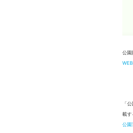
公園
WEB
「公
載す
公園