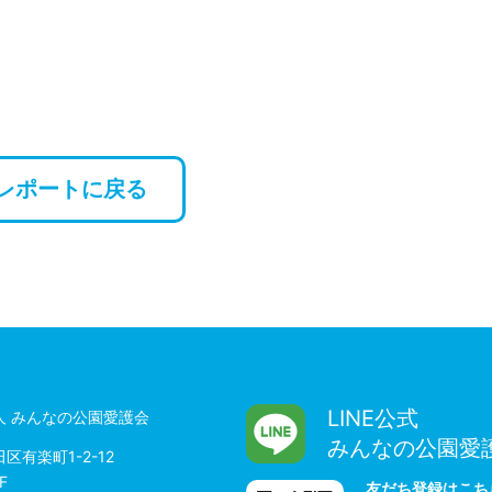
レポートに戻る
LINE公式
人 みんなの公園愛護会
みんなの公園愛
区有楽町1-2-12
F
友だち登録はこち