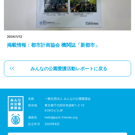
2024/1/12
掲載情報：都市計画協会 機関誌「新都市」
みんなの公園愛護活動レポートに戻る
名称
一般社団法人 みんなの公園愛護会
所在地
東京都千代田区有楽町1-2-12
KOKOビル3F
連絡先
hello@park-friends.org
設立年月
2020年6月