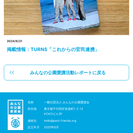
2024/6/21
掲載情報：TURNS「これからの官民連携」
みんなの公園愛護活動レポートに戻る
名称
一般社団法人 みんなの公園愛護会
所在地
東京都千代田区有楽町1-2-12
KOKOビル3F
連絡先
hello@park-friends.org
設立年月
2020年6月