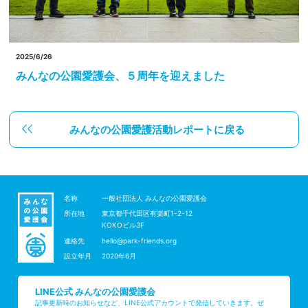
2025/6/26
みんなの公園愛護会、５周年を迎えました
みんなの公園愛護活動レポートに戻る
名称
一般社団法人 みんなの公園愛護会
所在地
東京都千代田区有楽町1-2-12
KOKOビル3F
連絡先
hello@park-friends.org
設立年月
2020年6月
LINE公式 みんなの公園愛護会
記事更新時のお知らせなど、LINE公式アカウントで発信していきます。ぜ