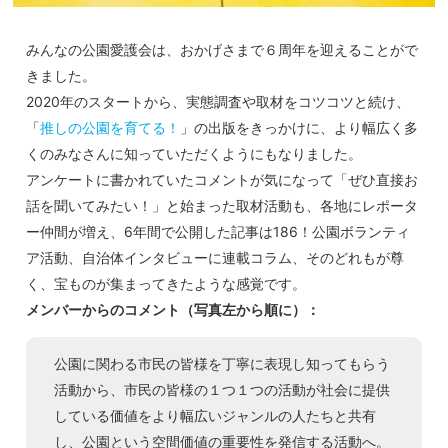
みんなの公園愛護会は、おかげさまで６周年を迎えることがで
きました。
2020年のスタートから、実態調査や取材をコツコツと続け、
「
推しの公園を育てる！
」の出版をきっかけに、より幅広く多
くのみなさんに知っていただくようにもなりました。
アンケートに書かれていたコメントが気になって「ぜひ直接お
話を聞いてみたい！」と始まった取材活動も、各地にレポータ
ー仲間が増え、6年間で公開した記事は186！公園ボランティ
ア活動、自治体インタビューに連載コラム、そのどれもが尊
く、宝ものが集まってきたような感覚です。
メンバーからのコメント（写真左から順に）：
公園に関わる市民の皆様を丁寧に表現し知ってもらう
活動から、市民の皆様の１つ１つの活動が社会に提供
している価値をより幅広いジャンルの人たちと共有
し、公園という空間価値の重要性を発信する活動へ。