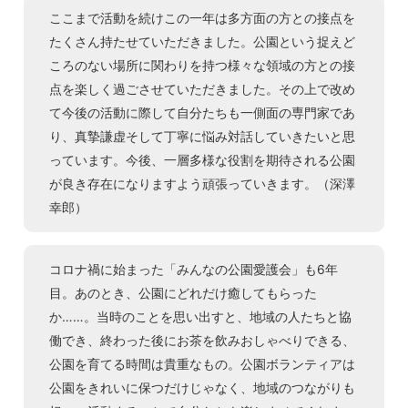
ここまで活動を続けこの一年は多方面の方との接点を
たくさん持たせていただきました。公園という捉えど
ころのない場所に関わりを持つ様々な領域の方との接
点を楽しく過ごさせていただきました。その上で改め
て今後の活動に際して自分たちも一側面の専門家であ
り、真摯謙虚そして丁寧に悩み対話していきたいと思
っています。今後、一層多様な役割を期待される公園
が良き存在になりますよう頑張っていきます。（深澤
幸郎）
コロナ禍に始まった「みんなの公園愛護会」も6年
目。あのとき、公園にどれだけ癒してもらった
か……。当時のことを思い出すと、地域の人たちと協
働でき、終わった後にお茶を飲みおしゃべりできる、
公園を育てる時間は貴重なもの。公園ボランティアは
公園をきれいに保つだけじゃなく、地域のつながりも