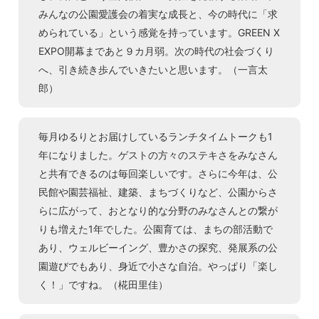
みんなの公園愛護会の着実な成長と、今の時代に「求
められている」という感覚を持っています。GREEN X
EXPO開幕まであと９カ月弱。次の時代の社会づくり
へ、引き続き歩んでいきたいと思います。（一言太
郎）
毎月ゆるりとお届けしているランチタイムトークも1
年になりました。ゲストの方々のステキさをみなさん
と共有できるのは毎回楽しいです。さらに今年は、公
民館や園芸福祉、建築、まちづくりなど、公園からさ
らに広がって、おとなり的な分野のみなさんとの繋が
りも増えた1年でした。公園育ては、まちの部活動で
あり、ウェルビーイング、豊かさの探究、発展系の公
園遊びでもあり、身近で小さな自治。やっぱり「楽し
く！」ですね。（椛田里佳）