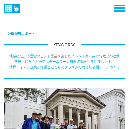
公園愛護レポート
KEYWORDS
地域に拡がる
運営のヒント
園芸を楽しむ
イベント
楽しみ方
行政との連携
学校・保育園と一緒に
チームワーク
自然環境を守る
参加しやすさ
清掃アイデア
企業が活躍
こだわりのグッズ
みんなで畑
公園ルールづくり