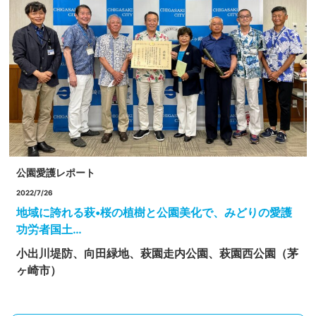
公園愛護レポート
2022/7/26
地域に誇れる萩•桜の植樹と公園美化で、みどりの愛護
功労者国土…
小出川堤防、向田緑地、萩園走内公園、萩園西公園（茅
ヶ崎市）