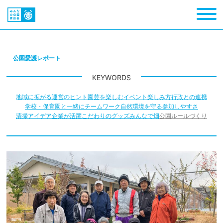
公園愛護レポート
KEYWORDS
地域に拡がる
運営のヒント
園芸を楽しむ
イベント
楽しみ方
行政との連携
学校・保育園と一緒に
チームワーク
自然環境を守る
参加しやすさ
清掃アイデア
企業が活躍
こだわりのグッズ
みんなで畑
公園ルールづくり