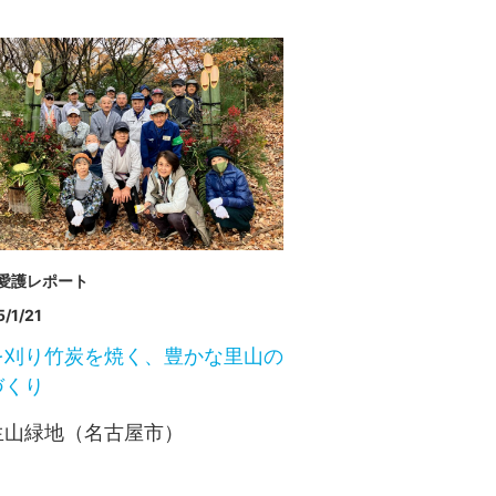
愛護レポート
/1/21
を刈り竹炭を焼く、豊かな里山の
づくり
生山緑地（名古屋市）