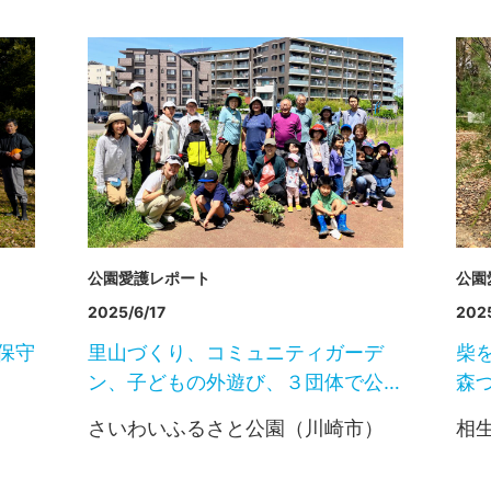
公園愛護レポート
公園
2025/6/17
2025
保守
里山づくり、コミュニティガーデ
柴
ン、子どもの外遊び、３団体で公…
森
さいわいふるさと公園（川崎市）
相