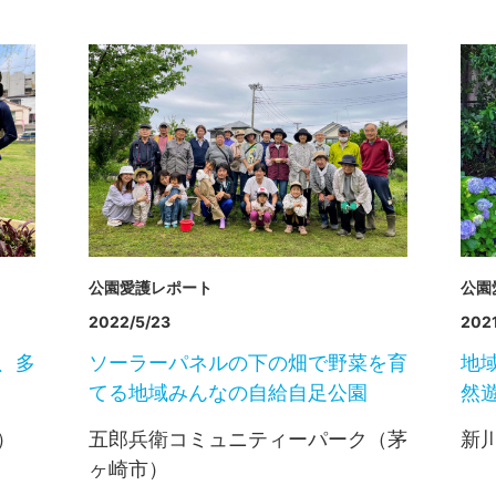
公園愛護レポート
公園
2022/5/23
2021
、多
ソーラーパネルの下の畑で野菜を育
地
てる地域みんなの自給自足公園
然
）
五郎兵衛コミュニティーパーク（茅
新
ヶ崎市）