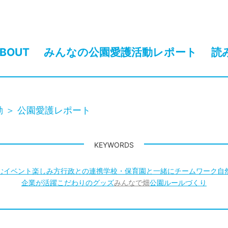
BOUT
みんなの公園愛護活動レポート
読
動
公園愛護レポート
KEYWORDS
む
イベント
楽しみ方
行政との連携
学校・保育園と一緒に
チームワーク
自
企業が活躍
こだわりのグッズ
みんなで畑
公園ルールづくり