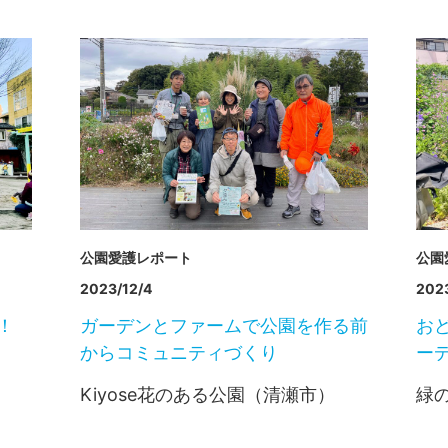
公園愛護レポート
公園
2023/12/4
2023
！
ガーデンとファームで公園を作る前
お
からコミュニティづくり
ー
Kiyose花のある公園（清瀬市）
緑