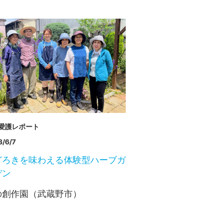
愛護レポート
/6/7
どろきを味わえる体験型ハーブガ
デン
の創作園（武蔵野市）