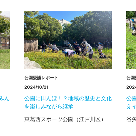
公園愛護レポート
公園
2024/10/21
2024
みん
公園に田んぼ！？地域の歴史と文化
公
を楽しみながら継承
え
東葛西スポーツ公園（江戸川区）
谷