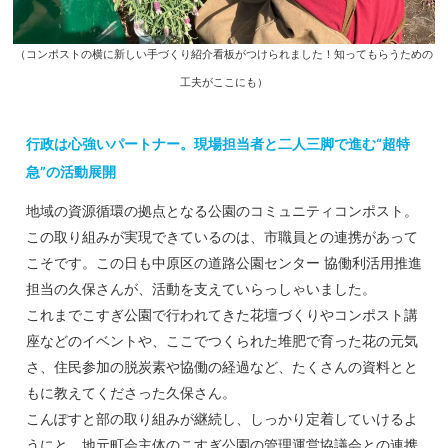
（コンポストの横に新しい手づくり紹介看板がつけられました！知ってもらうための
工夫がここにも）
行政は心強いパートナー。現場担当者と二人三脚で進む“超特
急”の活動展開
地域の資源循環の拠点となる公園のコミュニティコンポスト。
この取り組みが実現できているのは、市職員との連携があって
こそです。この日も中原区の道路公園センター 協働利活用推進
担当の久保さんが、活動を支えていらっしゃいました。
これまでこすぎ公園で行われてきた花壇づくりやコンポスト講
座などのイベントや、ここでつくられた堆肥で育った花の元気
さ、住民参加の脱炭素や協働の経過など、たくさんの資料とと
もに教えてくださった久保さん。
こんぽすと部の取り組みが継続し、しっかり定着していけるよ
うにと、地元町会主体のこすぎ公園の管理運営協議会との連携