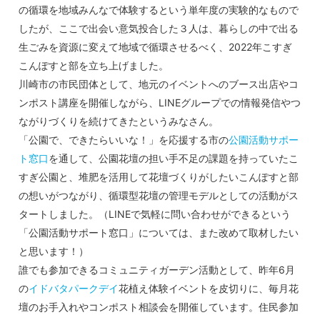
の循環を地域みんなで体験するという単年度の実験的なもので
したが、ここで出会い意気投合した３人は、暮らしの中で出る
生ごみを資源に変えて地域で循環させるべく、2022年こすぎ
こんぽすと部を立ち上げました。
川崎市の市民団体として、地元のイベントへのブース出店やコ
ンポスト講座を開催しながら、LINEグループでの情報発信やつ
ながりづくりを続けてきたというみなさん。
「公園で、できたらいいな！」を応援する市の
公園活動サポー
ト窓口
を通して、公園花壇の担い手不足の課題を持っていたこ
すぎ公園と、堆肥を活用して花壇づくりがしたいこんぽすと部
の想いがつながり、循環型花壇の管理モデルとしての活動がス
タートしました。（LINEで気軽に問い合わせができるという
「公園活動サポート窓口」については、また改めて取材したい
と思います！）
誰でも参加できるコミュニティガーデン活動として、昨年6月
の
イドバタパークデイ
花植え体験イベントを皮切りに、毎月花
壇のお手入れやコンポスト相談会を開催しています。住民参加