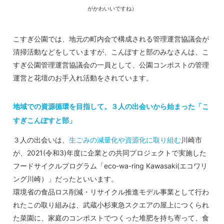
がかわいいですね）
こすぎ公園では、地元の町内会で構成される管理運営協議会が
清掃活動などをしていますが、こんぽすと部のみなさんは、こ
すぎ公園管理運営協議会の一員として、公園コンポストの管理
運営と花壇のお手入れ活動をされています。
地域での資源循環を目指して。３人の出会いから始まった「こ
すぎこんぽすと部」
３人の出会いは、
生ごみの減量化や資源化に取り組む
川崎市
が、2021(令和3)年度に企業との共同プロジェクトで実施した
フードサイクルプログラム「eco-wa-ring Kawasaki(エコワリ
ング川崎）」だったといいます。
環境省の食品ロス削減・リサイクル推進モデル事業として行わ
れたこの取り組みは、武蔵小杉東急スクエアの屋上につくられ
た菜園に、家庭のコンポストでつくった堆肥を持ち寄って、食