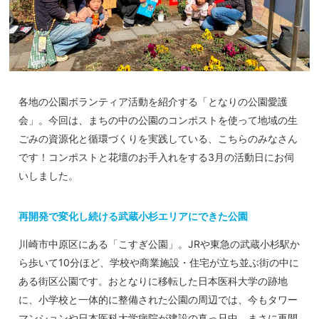
各地の公園ボランティア活動を紹介する「となりの公園愛護
会」。今回は、まちの中の公園のコンポストを使って地域の生
ごみの資源化と循環づくりを実践している、こちらのみなさん
です！コンポストと花壇のお手入れをする3月の活動日にお伺
いしました。
再開発で変化し続ける武蔵小杉エリアにできた公園
川崎市中原区にある「こすぎ公園」。JRや東急の武蔵小杉駅か
ら歩いて10分ほど、学校や商業施設・住宅が立ち並ぶ街の中に
ある街区公園です。おとなりに移転した日本医科大学の跡地
に、小学校と一体的に整備された公園の周辺では、今もタワー
マンションや日本医科大学病院が建設の真っ只中、まさに再開