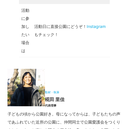
活動
に参
加し
活動日に直接公園にどうぞ！
Instagram
たい
もチェック！
場合
は
取材・執筆
椛田 里佳
代表理事
子どもの頃から公園好き。母になってからは、子どもたちの声
であふれていた近所の公園に、仲間同士で公園愛護会をつくり