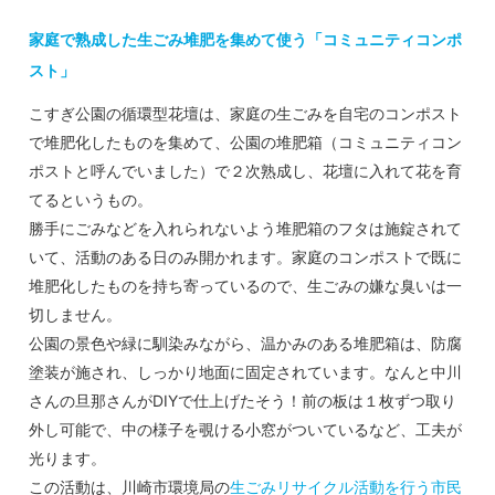
家庭で熟成した生ごみ堆肥を集めて使う「コミュニティコンポ
スト」
こすぎ公園の循環型花壇は、家庭の生ごみを自宅のコンポスト
で堆肥化したものを集めて、公園の堆肥箱（コミュニティコン
ポストと呼んでいました）で２次熟成し、花壇に入れて花を育
てるというもの。
勝手にごみなどを入れられないよう堆肥箱のフタは施錠されて
いて、活動のある日のみ開かれます。家庭のコンポストで既に
堆肥化したものを持ち寄っているので、生ごみの嫌な臭いは一
切しません。
公園の景色や緑に馴染みながら、温かみのある堆肥箱は、防腐
塗装が施され、しっかり地面に固定されています。なんと中川
さんの旦那さんがDIYで仕上げたそう！前の板は１枚ずつ取り
外し可能で、中の様子を覗ける小窓がついているなど、工夫が
光ります。
この活動は、川崎市環境局の
生ごみリサイクル活動を行う市民