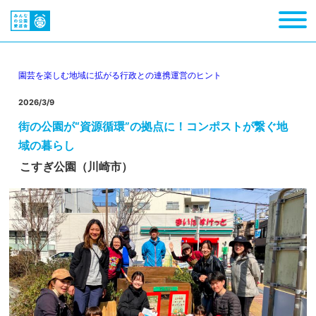
園芸を楽しむ
地域に拡がる
行政との連携
運営のヒント
2026/3/9
街の公園が“資源循環”の拠点に！コンポストが繋ぐ地
域の暮らし
こすぎ公園（川崎市）