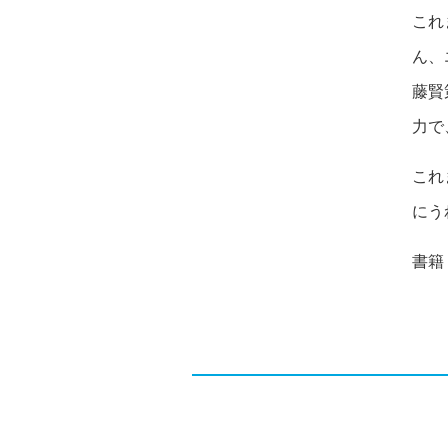
これ
ん、
藤賢
力で
これ
にう
書籍