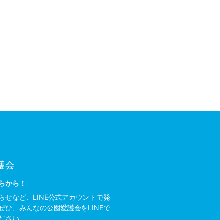
護会
らから！
らせなど、LINE公式アカウントで発
ぜひ、みんなの公園愛護会をLINEで
ださい。