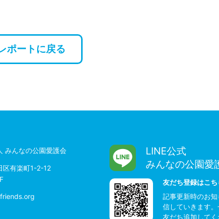
レポートに戻る
LINE公式
人 みんなの公園愛護会
みんなの公園愛
区有楽町1-2-12
F
友だち登録はこち
friends.org
記事更新時のお知
信していきます。
友だち追加してく