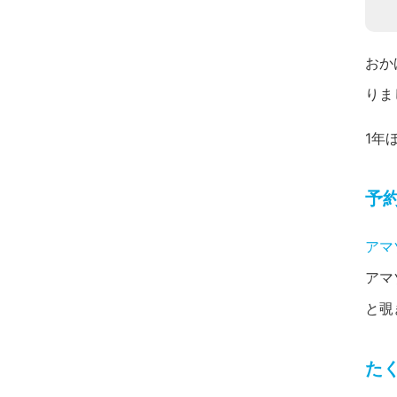
おか
りま
1年
予
アマ
アマ
と覗
た