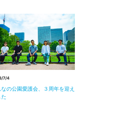
/7/4
んなの公園愛護会、３周年を迎え
した