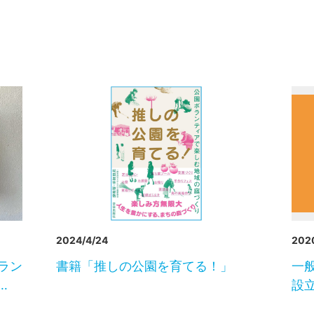
2024/4/24
202
ラン
書籍「推しの公園を育てる！」
一
…
設