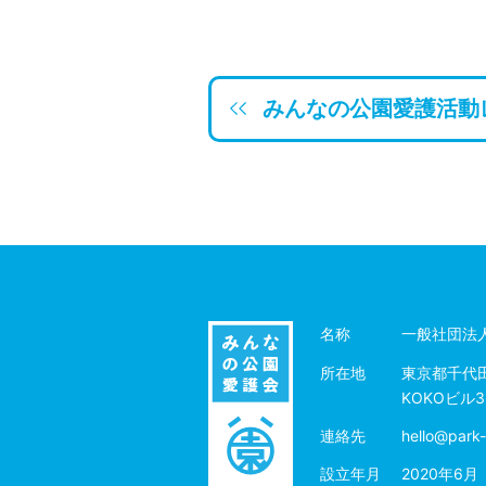
みんなの公園愛護活動
名称
一般社団法
所在地
東京都千代田
KOKOビル3
連絡先
hello@park-
設立年月
2020年6月