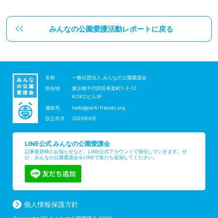
みんなの公園愛護活動レポートに戻る
名称
一般社団法人 みんなの公園愛護会
所在地
東京都千代田区有楽町1-2-12
KOKOビル3F
連絡先
hello@park-friends.org
設立年月
2020年6月
LINE公式 みんなの公園愛護会
記事更新時のお知らせなど、LINE公式アカウントで発信していきます。ぜ
ひ、みんなの公園愛護会をLINEで友だち追加してください。
個人情報保護方針