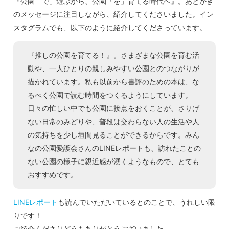
『公園「で」遊ぶから、公園「を」育てる時代へ』。あとがき
のメッセージに注目しながら、紹介してくださいました。イン
スタグラムでも、以下のように紹介してくださっています。
『推しの公園を育てる！』。さまざまな公園を育む活
動や、一人ひとりの親しみやすい公園とのつながりが
描かれています。私も以前から書評のための本は、な
るべく公園で読む時間をつくるようにしています。
日々の忙しい中でも公園に接点をおくことが、さりげ
ない日常のみどりや、普段は交わらない人の生活や人
の気持ちを少し垣間見ることができるからです。みん
なの公園愛護会さんのLINEレポートも、訪れたことの
ない公園の様子に親近感が湧くようなもので、とても
おすすめです。
LINEレポート
も読んでいただいているとのことで、うれしい限
りです！
ご紹介くださりどうもありがとうございました。