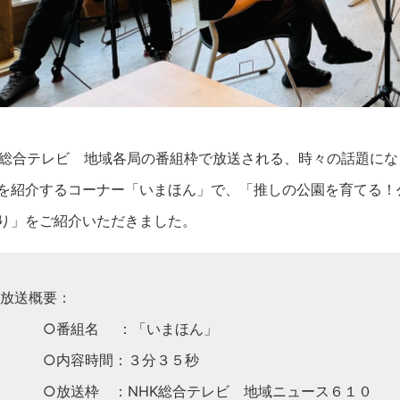
K総合テレビ 地域各局の番組枠で放送される、時々の話題に
を紹介するコーナー「いまほん」で、「推しの公園を育てる！
り」をご紹介いただきました。
放送概要：
○番組名 ：「いまほん」
○内容時間：３分３５秒
○放送枠 ：NHK総合テレビ 地域ニュース６１０