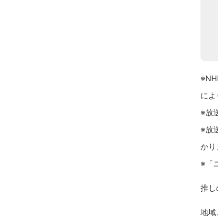
※N
によ
※放
※放
かり
※「
推し
地域