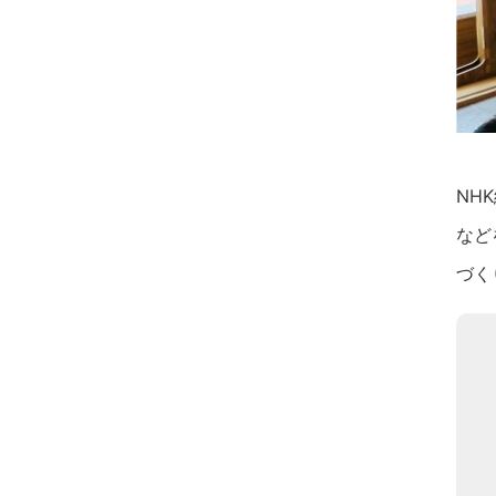
NH
など
づく