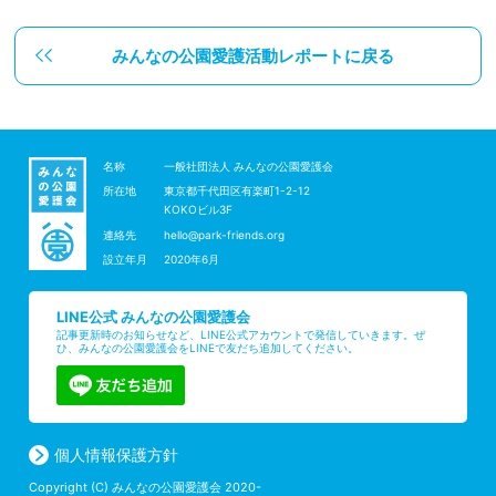
みんなの公園愛護活動レポートに戻る
名称
一般社団法人 みんなの公園愛護会
所在地
東京都千代田区有楽町1-2-12
KOKOビル3F
連絡先
hello@park-friends.org
設立年月
2020年6月
LINE公式 みんなの公園愛護会
記事更新時のお知らせなど、LINE公式アカウントで発信していきます。ぜ
ひ、みんなの公園愛護会をLINEで友だち追加してください。
個人情報保護方針
Copyright (C) みんなの公園愛護会 2020-