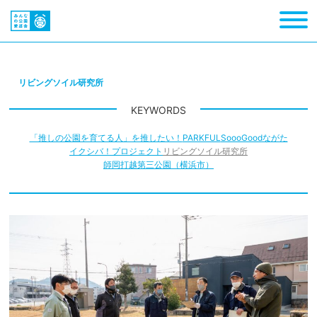
リビングソイル研究所
KEYWORDS
「推しの公園を育てる人」を推したい！
PARKFUL
SoooGoodながた
イクシバ！プロジェクト
リビングソイル研究所
師岡打越第三公園（横浜市）