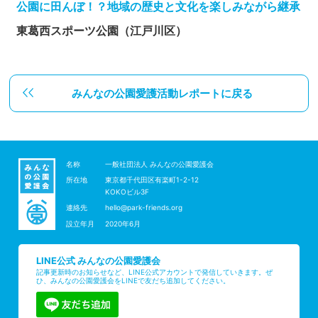
公園に田んぼ！？地域の歴史と文化を楽しみながら継承
東葛西スポーツ公園（江戸川区）
みんなの公園愛護活動レポートに戻る
名称
一般社団法人 みんなの公園愛護会
所在地
東京都千代田区有楽町1-2-12
KOKOビル3F
連絡先
hello@park-friends.org
設立年月
2020年6月
LINE公式 みんなの公園愛護会
記事更新時のお知らせなど、LINE公式アカウントで発信していきます。ぜ
ひ、みんなの公園愛護会をLINEで友だち追加してください。