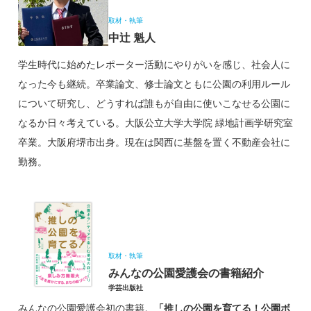
取材・執筆
中辻 魁人
学生時代に始めたレポーター活動にやりがいを感じ、社会人に
なった今も継続。卒業論文、修士論文ともに公園の利用ルール
について研究し、どうすれば誰もが自由に使いこなせる公園に
なるか日々考えている。大阪公立大学大学院 緑地計画学研究室
卒業。大阪府堺市出身。現在は関西に基盤を置く不動産会社に
勤務。
取材・執筆
みんなの公園愛護会の書籍紹介
学芸出版社
みんなの公園愛護会初の書籍。
「推しの公園を育てる！公園ボ