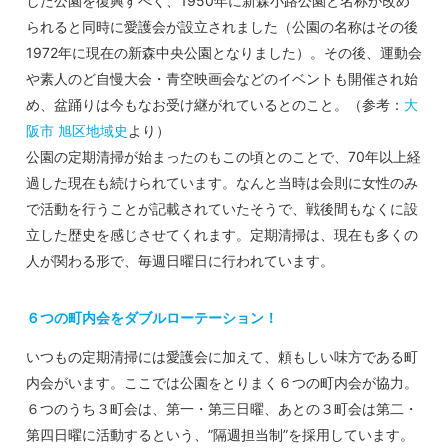
した公園を復興すべく、1950年に新森小路公園と名称が改め
られると同時に愛護会が設立されました（公園の名称はその後
1972年に現在の新森中央公園となりました）。その後、運動会
や素人のど自慢大会・青空映画会などのイベントも開催され始
め、盆踊りは今もなお受け継がれているとのこと。（参考：
大
阪市 旭区地域史
より）
公園の定期清掃が始まったのもこの頃とのことで、70年以上経
過した現在も続けられています。なんと当時は会則に女性のみ
で活動を行うことが記載されていたそうで、戦後間もなくに設
立した歴史を感じさせてくれます。定期清掃は、現在も多くの
人が関わる形で、毎週日曜日に行われています。
６つの町内会をダブルローテーション！
いつもの定期清掃には愛護会に加えて、頼もしい味方である町
内会がいます。ここでは公園をとりまく６つの町内会が協力。
６つのうち３町会は、第一・第三日曜、あとの３町会は第二・
第四日曜に活動するという、”隔週担当制”を採用しています。