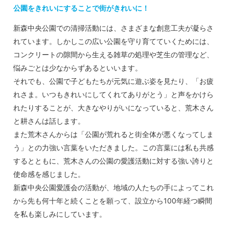
公園をきれいにすることで街がきれいに！
新森中央公園での清掃活動には、さまざまな創意工夫が凝らさ
れています。しかしこの広い公園を守り育てていくためには、
コンクリートの隙間から生える雑草の処理や芝生の管理など、
悩みごとは少なからずあるといいます。
それでも、公園で子どもたちが元気に遊ぶ姿を見たり、「お疲
れさま。いつもきれいにしてくれてありがとう」と声をかけら
れたりすることが、大きなやりがいになっていると、荒木さん
と耕さんは話します。
また荒木さんからは「公園が荒れると街全体が悪くなってしま
う」との力強い言葉をいただきました。この言葉には私も共感
するとともに、荒木さんの公園の愛護活動に対する強い誇りと
使命感を感じました。
新森中央公園愛護会の活動が、地域の人たちの手によってこれ
から先も何十年と続くことを願って、設立から100年経つ瞬間
を私も楽しみにしています。