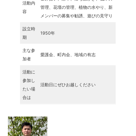
活動内
管理、花壇の管理、植物の水やり、新
容
メンバーの募集や勧誘、遊びの見守り
設立時
1950年
期
主な参
愛護会、町内会、地域の有志
加者
活動に
参加し
活動日にぜひお越しください
たい場
合は