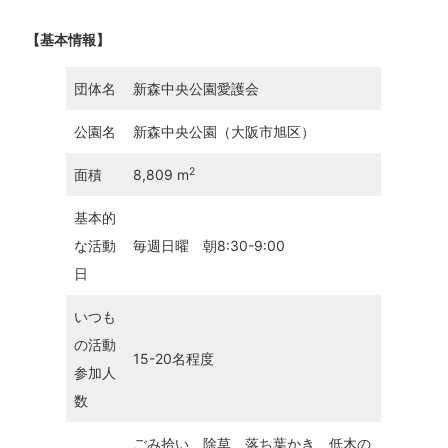
【基本情報】
団体名
新森中央公園愛護会
公園名
新森中央公園（大阪市旭区）
2
面積
8,809 m
基本的
な活動
毎週日曜 朝8:30-9:00
日
いつも
の活動
15-20名程度
参加人
数
ごみ拾い、除草、落ち葉かき、低木の