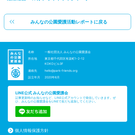
みんなの公園愛護活動レポートに戻る
名称
一般社団法人 みんなの公園愛護会
所在地
東京都千代田区有楽町1-2-12
KOKOビル3F
連絡先
hello@park-friends.org
設立年月
2020年6月
LINE公式 みんなの公園愛護会
記事更新時のお知らせなど、LINE公式アカウントで発信していきます。ぜ
ひ、みんなの公園愛護会をLINEで友だち追加してください。
個人情報保護方針