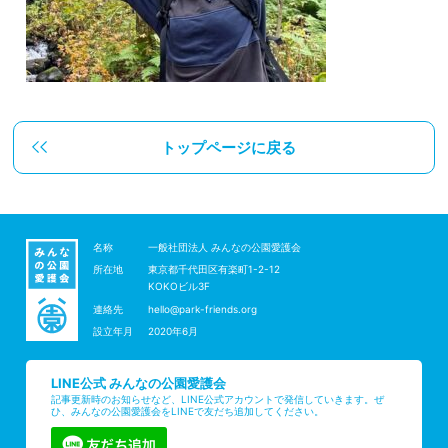
トップページに戻る
名称
一般社団法人 みんなの公園愛護会
所在地
東京都千代田区有楽町1-2-12
KOKOビル3F
連絡先
hello@park-friends.org
設立年月
2020年6月
LINE公式 みんなの公園愛護会
記事更新時のお知らせなど、LINE公式アカウントで発信していきます。ぜ
ひ、みんなの公園愛護会をLINEで友だち追加してください。