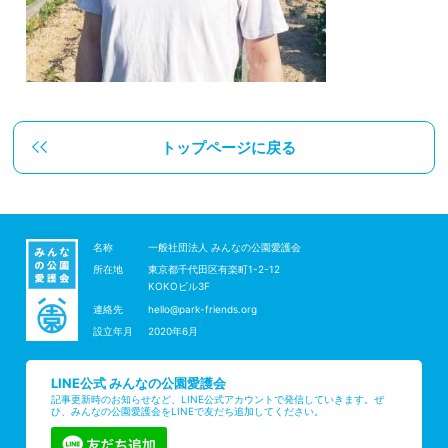
トップページに戻る
名称
一般社団法人 みんなの公園愛護会
所在地
東京都千代田区有楽町1-2-12
KOKOビル3F
連絡先
hello@park-friends.org
設立年月
2020年6月
LINE公式 みんなの公園愛護会
記事更新時のお知らせなど、LINE公式アカウントで発信していきます。ぜ
ひ、みんなの公園愛護会をLINEで友だち追加してください。