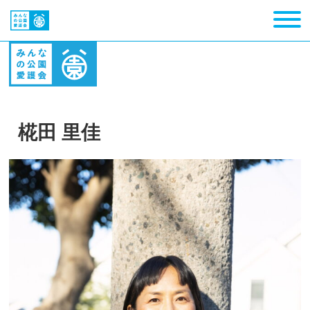
椛田 里佳