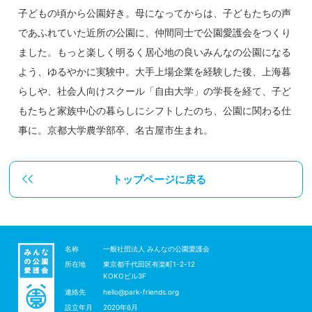
子どもの頃から公園好き。母になってからは、子どもたちの声
であふれていた近所の公園に、仲間同士で公園愛護会をつくり
ました。もっと楽しく明るく居心地の良いみんなの公園になる
よう、ゆるやかに実験中。大手上場企業を経験した後、上海暮
らしや、社会人向けスクール「自由大学」の学長を経て、子ど
もたちと家族中心の暮らしにシフトしたのち、公園に関わる仕
事に。京都大学農学部卒、名古屋市生まれ。
トップページに戻る
名称
一般社団法人 みんなの公園愛護会
所在地
東京都千代田区有楽町1-2-12
KOKOビル3F
連絡先
hello@park-friends.org
設立年月
2020年6月