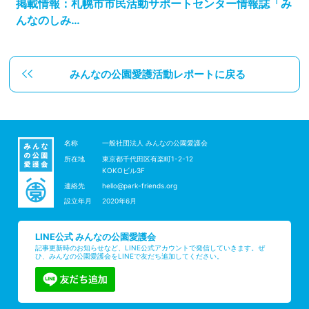
掲載情報：札幌市市民活動サポートセンター情報誌「み
んなのしみ…
みんなの公園愛護活動レポートに戻る
名称
一般社団法人 みんなの公園愛護会
所在地
東京都千代田区有楽町1-2-12
KOKOビル3F
連絡先
hello@park-friends.org
設立年月
2020年6月
LINE公式 みんなの公園愛護会
記事更新時のお知らせなど、LINE公式アカウントで発信していきます。ぜ
ひ、みんなの公園愛護会をLINEで友だち追加してください。