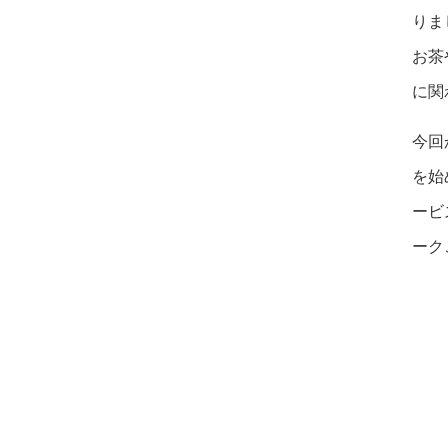
りま
お茶
に関
今回
を始
ービ
ーク