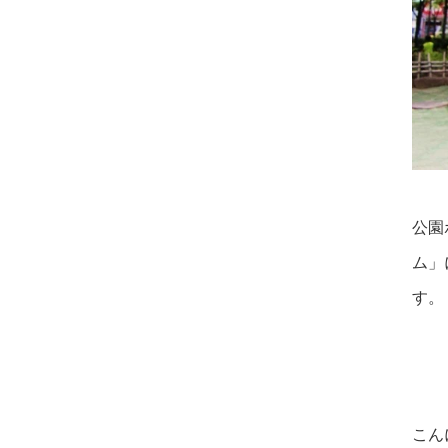
公園
ム」
す。
こん