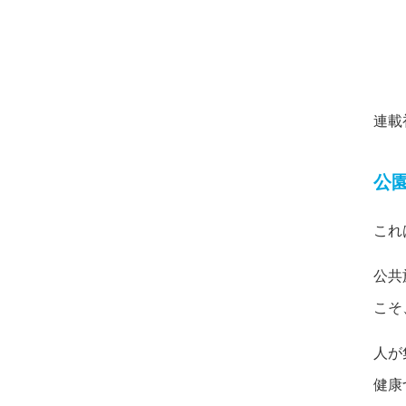
連載
公
これ
公共
こそ
人が
健康