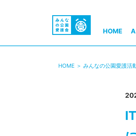
HOME
A
HOME
みんなの公園愛護活
20