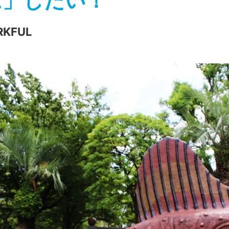
に」したい！
RKFUL