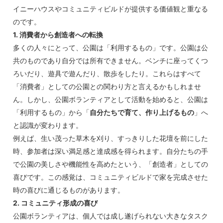
イニーハウスやコミュニティビルドが提供する価値観と重なる
のです。
1. 消費者から創造者への転換
多くの人々にとって、公園は「利用するもの」です。公園は公
共のものであり自分では所有できません。ベンチに座ってくつ
ろいだり、遊具で遊んだり、散歩をしたり。これらはすべて
「消費者」としての公園との関わり方と言えるかもしれませ
ん。しかし、公園ボランティアとして活動を始めると、公園は
「利用するもの」から「
自分たちで育て、作り上げるもの
」へ
と認識が変わります。
例えば、生い茂った草木を刈り、すっきりした花壇を前にした
時、参加者は深い満足感と達成感を得られます。自分たちの手
で公園の美しさや機能性を高めたという、「創造者」としての
喜びです。この感覚は、コミュニティビルドで家を完成させた
時の喜びに通じるものがあります。
2. コミュニティ形成の喜び
公園ボランティアは、個人では成し遂げられない大きなタスク