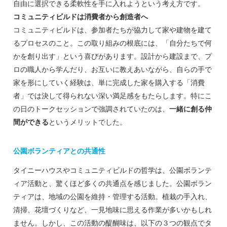
自由に選択できる柔軟性を手に入れようという考え方です。
コミュニティビルドは消費者から創造者へ
コミュニティビルドは、参加者たちが協力して家や建物を建て
るプロセスのこと。この取り組みの根底には、「自分たちで何
かを創り出す」という喜びがあります。設計から建設まで、プ
ロの職人から学んだり、お互いに教えあいながら、自らの手で
家を形にしていく経験は、単に完成した家を購入する「消費
者」では決して得られない深い満足感をもたらします。特にこ
の日のトークセッションで強調されていたのは、
一緒に創る仲
間ができる
というメリットでした。
公園ボランティアとの共通性
タイニーハウスやコミュニティビルドの哲学は、公園ボランテ
ィア活動と、驚くほど多くの共通点を感じました。公園ボラン
ティアは、地域の公園を維持・管理する活動。植栽の手入れ、
清掃、花壇づくりなど、一見地味に思える作業が多いかもしれ
ません。しかし、この活動の醍醐味は、以下の３つの観点でタ