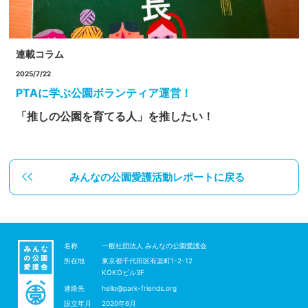
連載コラム
2025/7/22
PTAに学ぶ公園ボランティア運営！
「推しの公園を育てる人」を推したい！
みんなの公園愛護活動レポートに戻る
名称
一般社団法人 みんなの公園愛護会
所在地
東京都千代田区有楽町1-2-12
KOKOビル3F
連絡先
hello@park-friends.org
設立年月
2020年6月