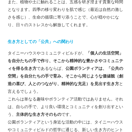
また、植物や土に触れることは、五感を研ぎ澄ます貴重な時間
となります。四季の移り変わりを肌で感じ（最近は自然の激し
さを感じ）、生命の循環に寄り添うことで、心が穏やかにな
り、日々のストレスから解放してくれます。
生き方としての「公共」への関わり
タイニーハウスやコミュニティビルドが、
「個人の生活空間」
を自分たちの手で作り、そこから精神的な豊かさやコミュニテ
ィを得る生き方
であるならば、
公園ボランティアは、「公共の
空間」を自分たちの手で育み、そこから同じような価値観（創
造の喜び、人とのつながり、精神的な充足）を見出す生き方
と
言えるでしょう。
これらは単なる趣味やボランティア活動ではありません。それ
は、自らの手で、より良い環境とコミュニティを創り出すとい
う、
主体的な生き方そのもの
です。
公園ボランティアという身近な活動の中には、タイニーハウス
やコミュニティビルドの哲学に通じる、新しい生き方のヒント