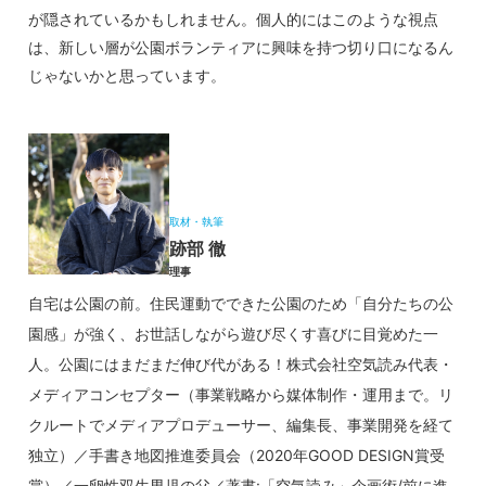
が隠されているかもしれません。個人的にはこのような視点
は、新しい層が公園ボランティアに興味を持つ切り口になるん
じゃないかと思っています。
取材・執筆
跡部 徹
理事
自宅は公園の前。住民運動でできた公園のため「自分たちの公
園感」が強く、お世話しながら遊び尽くす喜びに目覚めた一
人。公園にはまだまだ伸び代がある！株式会社空気読み代表・
メディアコンセプター（事業戦略から媒体制作・運用まで。リ
クルートでメディアプロデューサー、編集長、事業開発を経て
独立）／手書き地図推進委員会（2020年GOOD DESIGN賞受
賞）／一卵性双生男児の父／著書:「空気読み」企画術/前に進