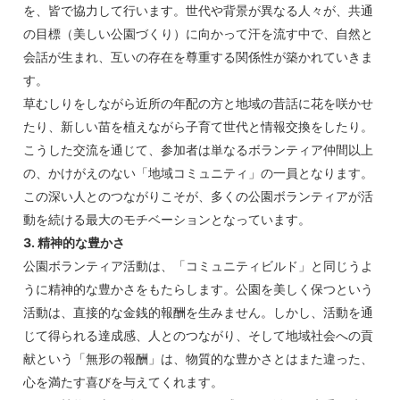
を、皆で協力して行います。世代や背景が異なる人々が、共通
の目標（美しい公園づくり）に向かって汗を流す中で、自然と
会話が生まれ、互いの存在を尊重する関係性が築かれていきま
す。
草むしりをしながら近所の年配の方と地域の昔話に花を咲かせ
たり、新しい苗を植えながら子育て世代と情報交換をしたり。
こうした交流を通じて、参加者は単なるボランティア仲間以上
の、かけがえのない「地域コミュニティ」の一員となります。
この深い人とのつながりこそが、多くの公園ボランティアが活
動を続ける最大のモチベーションとなっています。
3. 精神的な豊かさ
公園ボランティア活動は、「コミュニティビルド」と同じうよ
うに精神的な豊かさをもたらします。公園を美しく保つという
活動は、直接的な金銭的報酬を生みません。しかし、活動を通
じて得られる達成感、人とのつながり、そして地域社会への貢
献という「無形の報酬」は、物質的な豊かさとはまた違った、
心を満たす喜びを与えてくれます。