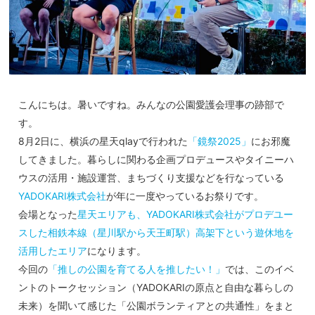
こんにちは。暑いですね。みんなの公園愛護会理事の跡部で
す。
8月2日に、横浜の星天qlayで行われた
「鏡祭2025」
にお邪魔
してきました。暮らしに関わる企画プロデュースやタイニーハ
ウスの活用・施設運営、まちづくり支援などを行なっている
YADOKARI株式会社
が年に一度やっているお祭りです。
会場となった
星天エリアも、YADOKARI株式会社がプロデユー
スした相鉄本線（星川駅から天王町駅）高架下という遊休地を
活用したエリア
になります。
今回の
「推しの公園を育てる人を推したい！」
では、このイベ
ントのトークセッション（YADOKARIの原点と自由な暮らしの
未来）を聞いて感じた「公園ボランティアとの共通性」をまと