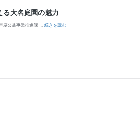
える大名庭園の魅力
ガ
 年度公益事業推進課 …
続きを読む
イ
ド
の
誇
り
と
「お
も
て
な
し
の
心」
で
伝
え
る